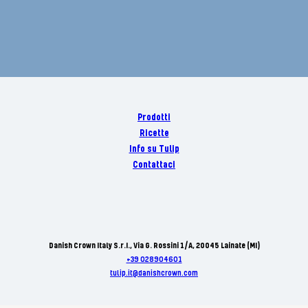
Prodotti
Ricette
Info su Tulip
Contattaci
Danish Crown Italy S.r.I., Via G. Rossini 1/A, 20045 Lainate (MI)
+39 028904601
tulip.it@danishcrown.com