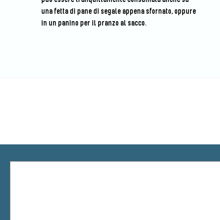
una fetta di pane di segale appena sfornato, oppure
in un panino per il pranzo al sacco.
Puoi essere il primo a votare
questa ricetta