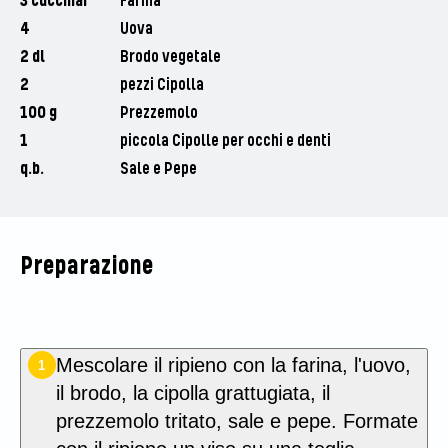
3 cucchiai
Farina
4
Uova
2 dl
Brodo vegetale
2
pezzi Cipolla
100 g
Prezzemolo
1
piccola Cipolle per occhi e denti
q.b.
Sale e Pepe
Preparazione
Mescolare il ripieno con la farina, l'uovo,
1
il brodo, la cipolla grattugiata, il
prezzemolo tritato, sale e pepe. Formate