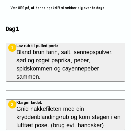
Vær OBS på, at denne opskrift strækker sig over to dage!
Dag 1
Lav rub til pulled pork:
1
Bland brun farin,
salt,
sennepspulver,
sød og røget paprika, peber,
spidskommen og cayennepeber
sammen.
Klargør kødet:
2
Gnid nakkefileten med din
krydderiblanding/rub og kom stegen i en
lufttæt pose.
(brug evt. handsker)