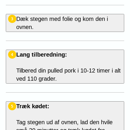
Dæk stegen med folie og kom den i
3
ovnen.
Lang tilberedning:
4
Tilbered din pulled pork
i 10
-12
timer i alt
ved 110 grader.
Træk kødet:
5
Tag stegen ud af ovnen, lad den hvile