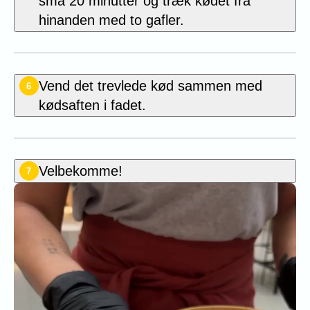
små 20 minutter og træk kødet fra
hinanden med to gafler.
Vend det trevlede kød sammen med
6
kødsaften i fadet.
Velbekomme!
7