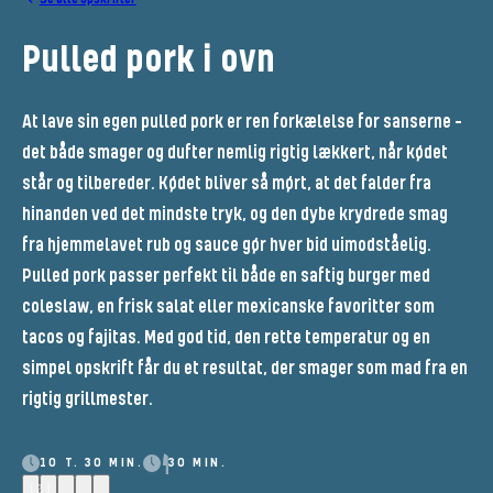
Pulled pork i ovn
At lave sin egen pulled pork er ren forkælelse for sanserne -
det både smager og dufter nemlig rigtig lækkert, når kødet
står og tilbereder. Kødet bliver så mørt, at det falder fra
hinanden ved det mindste tryk, og den dybe krydrede smag
fra hjemmelavet rub og sauce gør hver bid uimodståelig.
Pulled pork passer perfekt til både en saftig burger med
coleslaw, en frisk salat eller mexicanske favoritter som
tacos og fajitas. Med god tid, den rette temperatur og en
simpel opskrift får du et resultat, der smager som mad fra en
rigtig grillmester.
10 T. 30 MIN.
30 MIN.
(2)