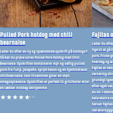
Pulled Pork hotdog med chili
Fajitas 
bearnaise
Leder du efte
lige til at gå
Leder du efter en ny og spændende opskrift på hotdogs?
pork, friske g
Så kan du prøve vores Pulled Pork Hotdog med Chili
hverdag og w
Bearnaise. Opskriften kombinerer mør og saftig pulled
Fajitas er ke
pork fra Tulip, jalapeño, sprød bacon og en hjemmelavet
servering dire
chilibearnaise, som tilsammen giver en skøn
grundigt ige
smagsoplevelse.
Opskriften er perfekt til grillfester eller
efter eget val
en lækker middag derhjemme.
du vil. I denn
(3)
hele ekstra n
Server fajitas
lad alle bygg