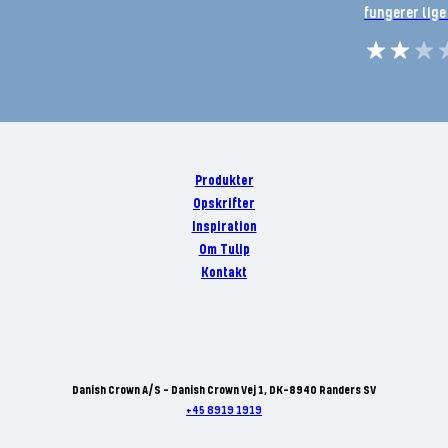
fungerer lige
Produkter
Opskrifter
Inspiration
Om Tulip
Kontakt
Danish Crown A/S - Danish Crown Vej 1, DK-8940 Randers SV
+45 8919 1919