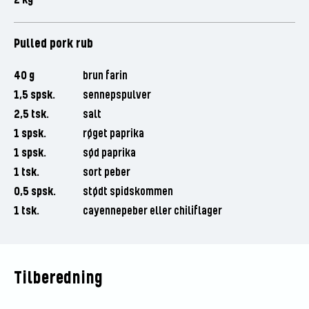
Pulled pork rub
40 g
brun farin
1,5 spsk.
sennepspulver
2,5 tsk.
salt
1 spsk.
røget paprika
1 spsk.
sød paprika
1 tsk.
sort peber
0,5 spsk.
stødt spidskommen
1 tsk.
cayennepeber eller chiliflager
Tilberedning