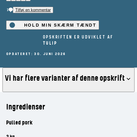
1
Tilføj en kommentar
HOLD MIN SKÆRM TÆNDT
OPSKRIFTEN ER UDVIKLET AF
TULIP
OPDATERET: 30. JUNI 2026
Vi har flere varianter af denne opskrift
Pulled pork på grill
Pulled pork til burgere
Ingredienser
(5)
(2)
Pulled pork
2 kg