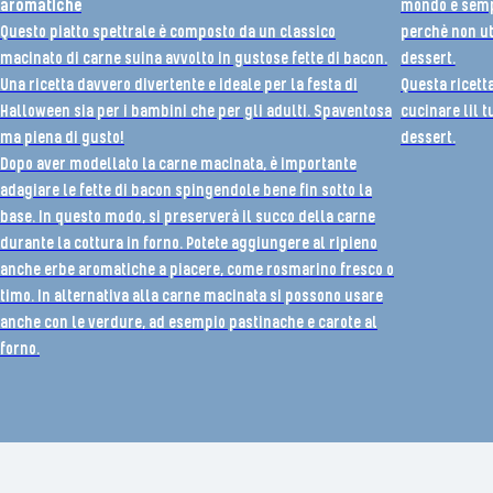
aromatiche
mondo è sempr
Questo piatto spettrale è composto da un classico
perchè non ut
macinato di carne suina avvolto in gustose fette di bacon.
dessert.
Una ricetta davvero divertente e ideale per la festa di
Questa ricett
Halloween sia per i bambini che per gli adulti. Spaventosa
cucinare lil 
ma piena di gusto!
dessert.
Dopo aver modellato la carne macinata, è importante
adagiare le fette di bacon spingendole bene fin sotto la
base. In questo modo, si preserverà il succo della carne
durante la cottura in forno. Potete aggiungere al ripieno
anche erbe aromatiche a piacere, come rosmarino fresco o
timo. In alternativa alla carne macinata si possono usare
anche con le verdure, ad esempio pastinache e carote al
forno.