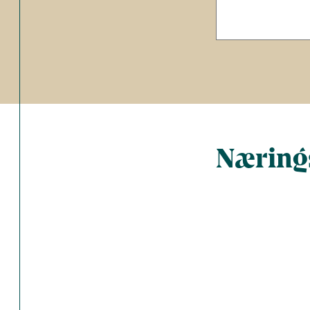
Nærings
Total antal 