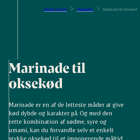
Danish Crown
Opskrifter
Marinade til oksekød
Marinade til
oksekød
Marinade er en af de letteste måder at give
kød dybde og karakter på. Og med den
rette kombination af sødme, syre og
umami, kan du forvandle selv et enkelt
stykke oksekød til et imponerende måltid.