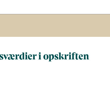
værdier i opskriften
Næringsindhold pr. 100 g
Næringsindh
gram
100
110,5