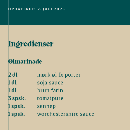
OPDATERET: 2. JULI 2025
Ingredienser
Ølmarinade
2 dl
mørk øl fx porter
1 dl
soja-sauce
1 dl
brun farin
3 spsk.
tomatpure
1 spsk.
sennep
1 spsk.
worchestershire sauce