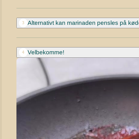
Alternativt kan marinaden pensles på køde
3
Velbekomme!
4