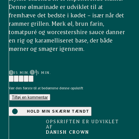
Denne ølmarinade er udviklet til at
fremhæve det bedste i kødet – især når det
rammer grillen. Mørk øl, brun farin,
tomatpuré og worcestershire sauce danner
en rig og karamelliseret base, der både
mørner og smager igennem.
15 MIN.
5 MIN.
Vær den første til at bedømme denne opskrift
Tilføj en kommentar
HOLD MIN SKÆRM TÆNDT
OPSKRIFTEN ER UDVIKLET
AF
DANISH CROWN