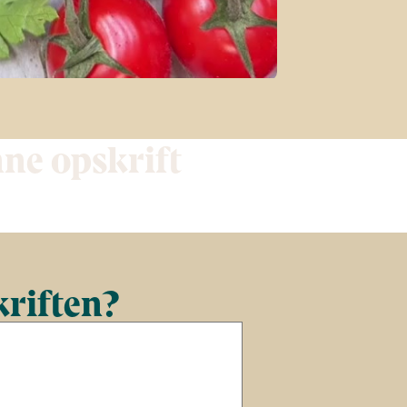
nne opskrift
kriften?