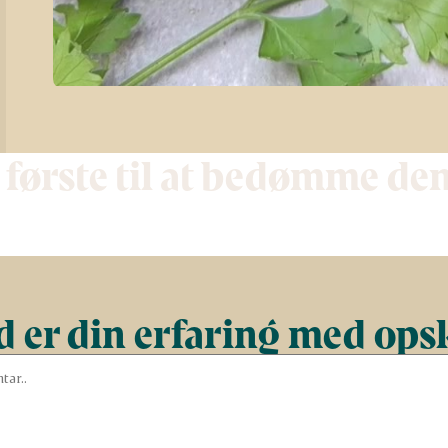
 første til at bedømme de
 er din erfaring med ops