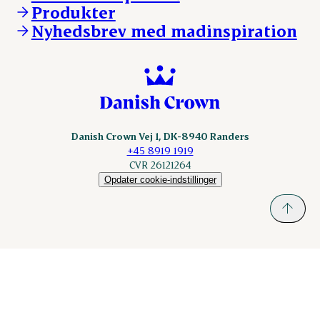
KLS.se
Produkter
nordicspoor.com
Nyhedsbrev med madinspiration
Scanhide.dk
Sokolow.pl
Danish Crown Vej 1, DK-8940 Randers
+45 8919 1919
CVR 26121264
Opdater cookie-indstillinger