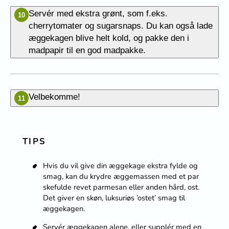
Servér med ekstra grønt, som f.eks.
10
cherrytomater og sugarsnaps. Du kan også lade
æggekagen blive helt kold, og pakke den i
madpapir til en god madpakke.
Velbekomme!
11
TIPS
Hvis du vil give din æggekage ekstra fylde og
smag, kan du krydre æggemassen med et par
skefulde revet parmesan eller anden hård, ost.
Det giver en skøn, luksuriøs ’ostet’ smag til
æggekagen.
Servér æggekagen alene, eller supplér med en