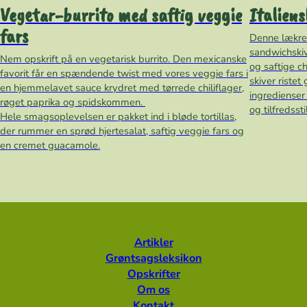
Vegetar-burrito med saftig veggie
Italiens
fars
Denne lækre
sandwichskive
Nem opskrift på en vegetarisk burrito. Den mexicanske
og saftige c
favorit får en spændende twist med vores veggie fars i
skiver ristet
en hjemmelavet sauce krydret med tørrede chiliflager,
ingredienser 
røget paprika og spidskommen.
og tilfredsst
Hele smagsoplevelsen er pakket ind i bløde tortillas,
der rummer en sprød hjertesalat, saftig veggie fars og
en cremet guacamole.
Artikler
Grøntsagsleksikon
Opskrifter
Om os
Kontakt