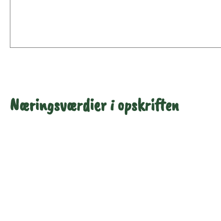
Næringsværdier i opskriften
Næringsindhold pr.
Næringsindhold pr.
100 g
person i opskriften
Total antal gram
100
413
Energi (kcal)
119
491