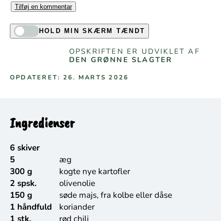
Tilføj en kommentar
HOLD MIN SKÆRM TÆNDT
OPSKRIFTEN ER UDVIKLET AF
DEN GRØNNE SLAGTER
OPDATERET: 26. MARTS 2026
Ingredienser
6 skiver
5
æg
300 g
kogte nye kartofler
2 spsk.
olivenolie
150 g
søde majs, fra kolbe eller dåse
1 håndfuld
koriander
1 stk.
rød chili