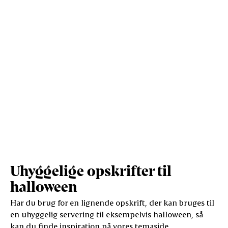
Vis mere
Salt (g)
1,4
4,7
Uhyggelige opskrifter til
halloween
Har du brug for en lignende opskrift, der kan bruges til
en uhyggelig servering til eksempelvis halloween, så
kan du finde inspiration på vores temaside.