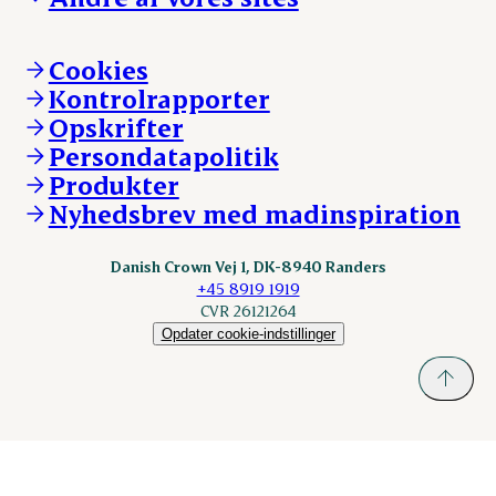
Ledige stillinger
Hvem er vi
Øvrige henvendelser
Mød Danish Crown
Brand og visuel identitet
Andelsejere - gris
Vi går forrest
Andelsejere - kreatur
Cookies
Vores resultater
Danishcrownprofessional.com
Kontrolrapporter
Vores lokationer
DAT-Schaub.com
Opskrifter
Kontakt
ESS-FOOD.com
Persondatapolitik
Fonden Dansk Gastronomi
KLS.se
Produkter
nordicspoor.com
Nyhedsbrev med madinspiration
Scanhide.dk
Sokolow.pl
Danish Crown Vej 1, DK-8940 Randers
+45 8919 1919
CVR 26121264
Opdater cookie-indstillinger