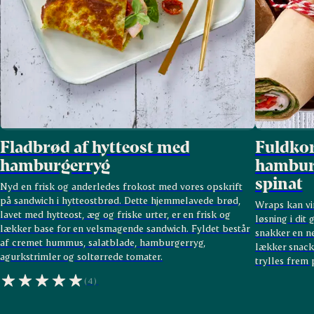
Fladbrød af hytteost med
Fuldko
hamburgerryg
hambur
spinat
Nyd en frisk og anderledes frokost med vores opskrift
på sandwich i hytteostbrød. Dette hjemmelavede brød,
Wraps kan vir
lavet med hytteost, æg og friske urter, er en frisk og
løsning i dit
lækker base for en velsmagende sandwich. Fyldet består
snakker en n
af cremet hummus, salatblade, hamburgerryg,
lækker snack 
agurkstrimler og soltørrede tomater.
trylles frem 
(4)