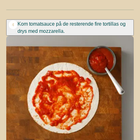
Kom tomatsauce på de resterende fire tortillas og
4
drys med mozzarella.