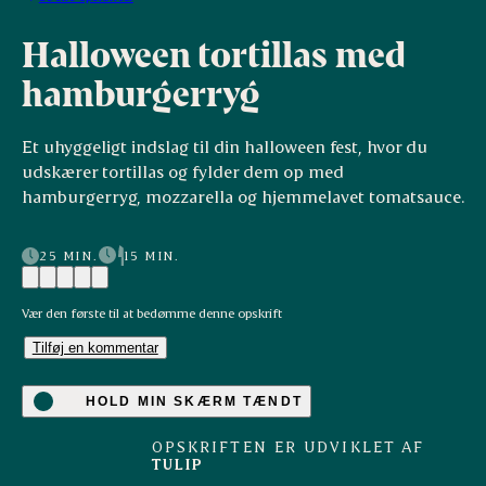
Halloween tortillas med
hamburgerryg
Et uhyggeligt indslag til din halloween fest, hvor du
udskærer tortillas og fylder dem op med
hamburgerryg, mozzarella og hjemmelavet tomatsauce.
25 MIN.
15 MIN.
Vær den første til at bedømme denne opskrift
Tilføj en kommentar
HOLD MIN SKÆRM TÆNDT
OPSKRIFTEN ER UDVIKLET AF
TULIP