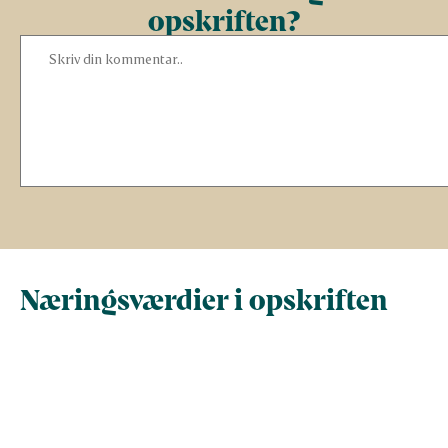
opskriften?
Næringsværdier i opskriften
Næringsindhold pr.
Næringsindhold 
100 g
person i opskrif
Total antal gram
100
328,3