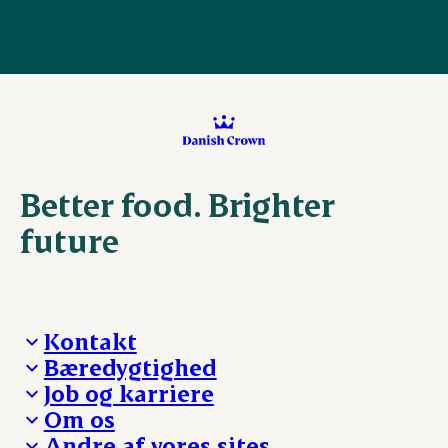
Better food. Brighter
future
Kontakt
Bæredygtighed
Besøg Danish Crown
Job og karriere
Presse og nyheder
Fra jord til bord
Om os
Reklamationer
Hverdagen
Arbejd med os
Andre af vores sites
Whistleblower
Ansvarlighed og nøgletal