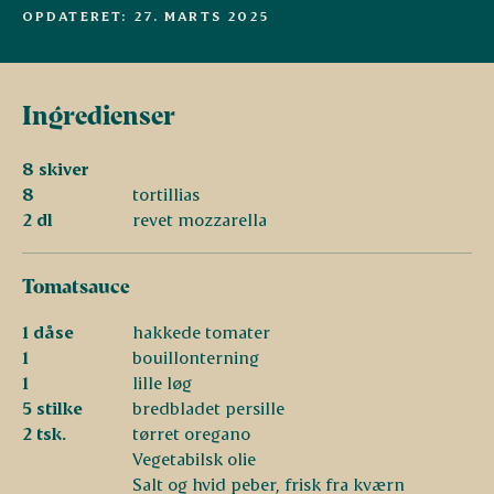
OPDATERET: 27. MARTS 2025
Ingredienser
8 skiver
8
tortillias
2 dl
revet mozzarella
Tomatsauce
1 dåse
hakkede tomater
1
bouillonterning
1
lille løg
5 stilke
bredbladet persille
2 tsk.
tørret oregano
Vegetabilsk olie
Salt og hvid peber, frisk fra kværn