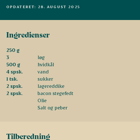
OPDATERET: 28. AUGUST 2025
Ingredienser
250 g
3
løg
500 g
hvidkål
4 spsk.
vand
1 tsk.
sukker
2 spsk.
lagereddike
2 spsk.
bacon stegefedt
Olie
Salt og peber
Tilberedning