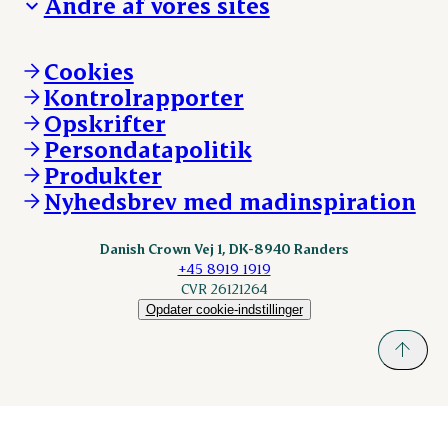
Andre af vores sites
Ansvarlighed og nøgletal
Ledige stillinger
Hvem er vi
Øvrige henvendelser
Mød Danish Crown
Brand og visuel identitet
Andelsejere - gris
Vi går forrest
Andelsejere - kreatur
Cookies
Vores resultater
Danishcrownprofessional.com
Kontrolrapporter
Vores lokationer
DAT-Schaub.com
Opskrifter
Kontakt
ESS-FOOD.com
Persondatapolitik
Fonden Dansk Gastronomi
KLS.se
Produkter
nordicspoor.com
Nyhedsbrev med madinspiration
Scanhide.dk
Sokolow.pl
Danish Crown Vej 1, DK-8940 Randers
+45 8919 1919
CVR 26121264
Opdater cookie-indstillinger