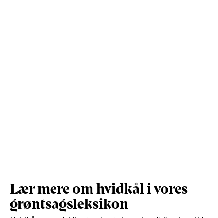
Protein (g)
3,8
11,3
Vis mere
Salt (g)
0,7
2,1
Lær mere om hvidkål i vores
grøntsagsleksikon