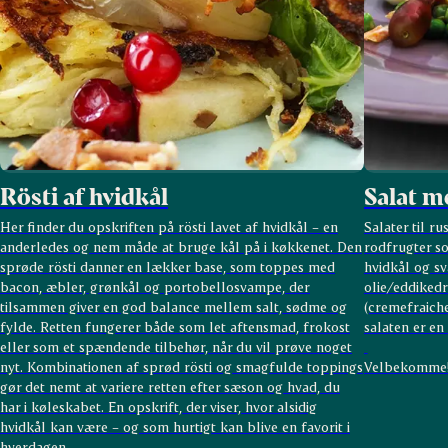
Rösti af hvidkål
Salat m
Her finder du opskriften på rösti lavet af hvidkål – en
Salater til ru
anderledes og nem måde at bruge kål på i køkkenet. Den
rodfrugter so
sprøde rösti danner en lækker base, som toppes med
hvidkål og sv
bacon, æbler, grønkål og portobellosvampe, der
olie/eddikedr
tilsammen giver en god balance mellem salt, sødme og
(cremefraiche
fylde. Retten fungerer både som let aftensmad, frokost
salaten er e
eller som et spændende tilbehør, når du vil prøve noget
nyt. Kombinationen af sprød rösti og smagfulde toppings
Velbekomme
gør det nemt at variere retten efter sæson og hvad, du
har i køleskabet. En opskrift, der viser, hvor alsidig
hvidkål kan være – og som hurtigt kan blive en favorit i
hverdagen.