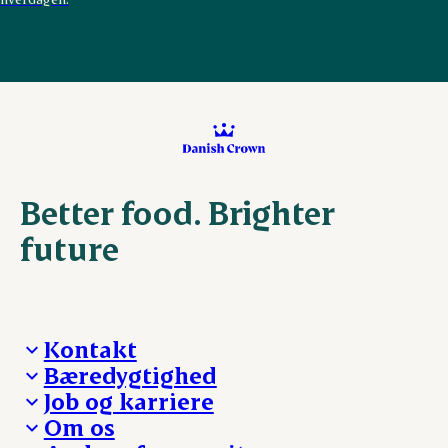
Better food. Brighter
future
Kontakt
Bæredygtighed
Besøg Danish Crown
Job og karriere
Presse og nyheder
Fra jord til bord
Om os
Reklamationer
Hverdagen
Arbejd med os
Whistleblower