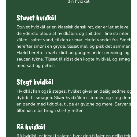
din hvidkål:
Stuvet hvidkål
Stuvet hvidkål er en klassisk dansk ret, der er let at lave: Fje
de yderste blade af hvidkålen, og snit den i fine strimler. Ko
kålen i saltet vand, til den er mør. Hæld vandet fra. Smelt
herefter smør i en gryde, tilsæt mel, og pisk det sammen.
Hæld herefter mælk i lidt ad gangen under omrøring, og la
saucen tykne. Tilsæt til sidst den kogte hvidkål, og smag til
med salt og peber.
Stegt hvidkål
Hvidkål kan også steges, hvilket giver en dejlig sødme og
dybde til smagen. Skær hvidkålen i strimler, og steg dem p
en pande med lidt olie, til de er gyldne og møre. Server so
tilbehør, eller brug i stir-fry retter.
Rå hvidkål
Rå hvidkål er ideel i salater, hvor den tilføjer en dejlig tekstur