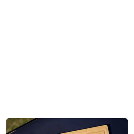
Hvidkål
Hvidkål er en rund og kompakt kåltype med sprøde 
blade, og den har en mild, men karakteristisk smag. Det 
er en alsidig og forholdsvist billig grøntsag, som vi i 
Danmark har dyrket og spist siden middelalderen.