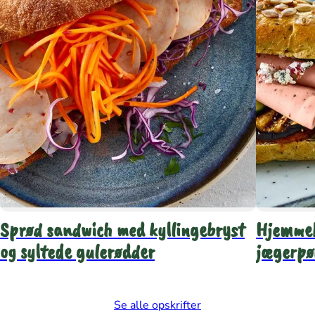
Sprød sandwich med kyllingebryst
Hjemmeb
og syltede gulerødder
jægerpø
Se alle opskrifter