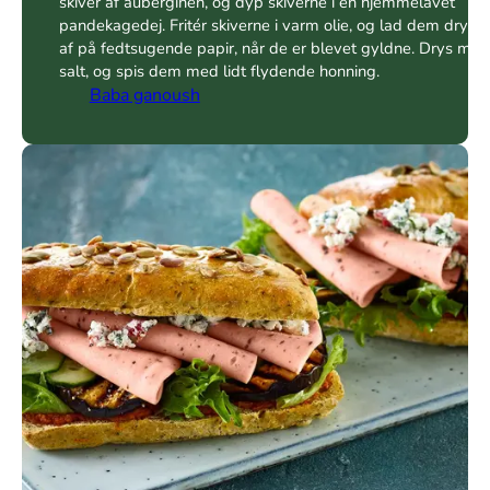
skiver af auberginen, og dyp skiverne i en hjemmelavet
pandekagedej. Fritér skiverne i varm olie, og lad dem drypp
af på fedtsugende papir, når de er blevet gyldne. Drys med
salt, og spis dem med lidt flydende honning.
Baba ganoush