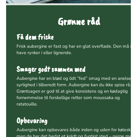
Grønne råd
Få dem friske
Frisk aubergine er fast og har en glat overflade. Den må ikk
have rynker i eller lignende.
Smager godt sammen med
Aubergine har en blød og lidt ”fed” smag med en anelse
syrlighed i tilberedt form. Aubergine kan du ikke spise rå.
Grøntsagen er god til at give konsistens og en kødagtig
fornemmelse til forskellige retter som moussaka og
ratatouille.
Opbevaring
Aubergine kan opbevares både inden og uden for køleskabe
men de har det bedst et koldt og fugtigt sted – gerne med 