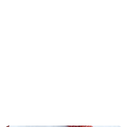
Aubergine
Aubergine bliver ofte brugt i det sydeuropæiske køkken, 
men den stammer oprindeligt fra Sydøstasien. 
Grøntsagen er en del af natskyggefamilien lige som 
kartofler og tomater, og aubergine findes i mange 
forskellige varianter, hvor den violetfarvede variant er 
den mest almindelige herhjemme.