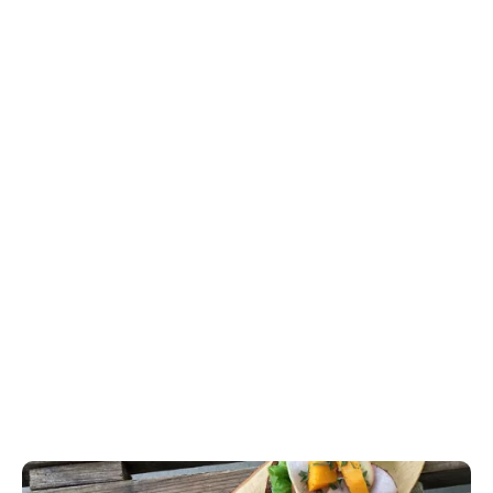
Græskar
Hokkaido-græskar hører til centnergræskar-familien. 
Centner betyder ”100 pund”, men der findes både små 
og store græskarsorter i denne familie. Hokkaido-
græskar findes i blå, rød og grøn, men den mest 
almindelige herhjemme er den dybe orangefarvede.