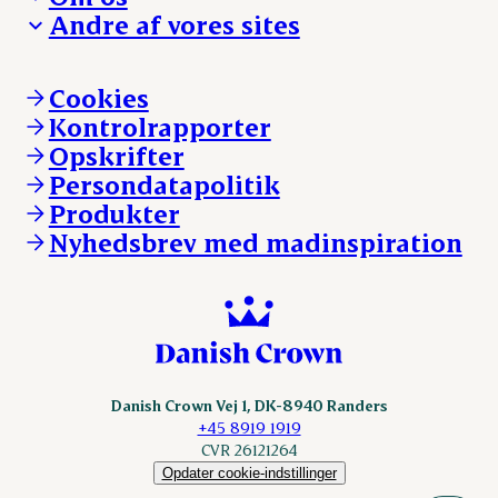
Hverdagen
Arbejd med os
Andre af vores sites
Whistleblower
Ansvarlighed og nøgletal
Ledige stillinger
Hvem er vi
Øvrige henvendelser
Mød Danish Crown
Brand og visuel identitet
Andelsejere - gris
Vi går forrest
Andelsejere - kreatur
Cookies
Vores resultater
Danishcrownprofessional.com
Kontrolrapporter
Vores lokationer
DAT-Schaub.com
Opskrifter
Kontakt
ESS-FOOD.com
Persondatapolitik
Fonden Dansk Gastronomi
KLS.se
Produkter
nordicspoor.com
Nyhedsbrev med madinspiration
Scanhide.dk
Sokolow.pl
Danish Crown Vej 1, DK-8940 Randers
+45 8919 1919
CVR 26121264
Opdater cookie-indstillinger