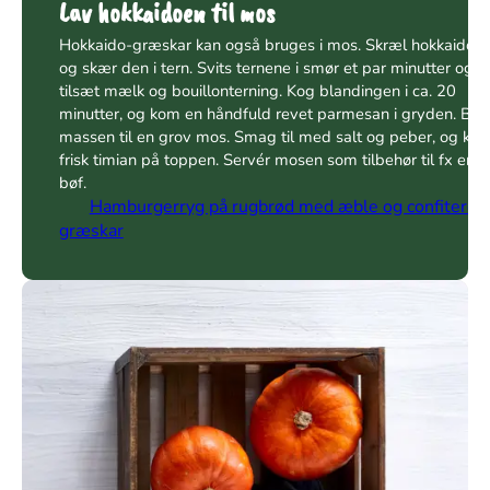
Lav hokkaidoen til mos
Hokkaido-græskar kan også bruges i mos. Skræl hokkaidoen
og skær den i tern. Svits ternene i smør et par minutter og
tilsæt mælk og bouillonterning. Kog blandingen i ca. 20
minutter, og kom en håndfuld revet parmesan i gryden. Ble
massen til en grov mos. Smag til med salt og peber, og ko
frisk timian på toppen. Servér mosen som tilbehør til fx en
bøf.
Hamburgerryg på rugbrød med æble og confiteret
græskar