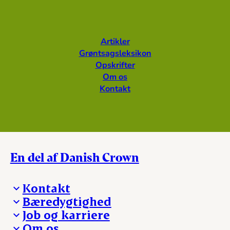
Artikler
Grøntsagsleksikon
Opskrifter
Om os
Kontakt
En del af Danish Crown
Kontakt
Bæredygtighed
Besøg Danish Crown
Job og karriere
Presse og nyheder
Fra jord til bord
Om os
Reklamationer