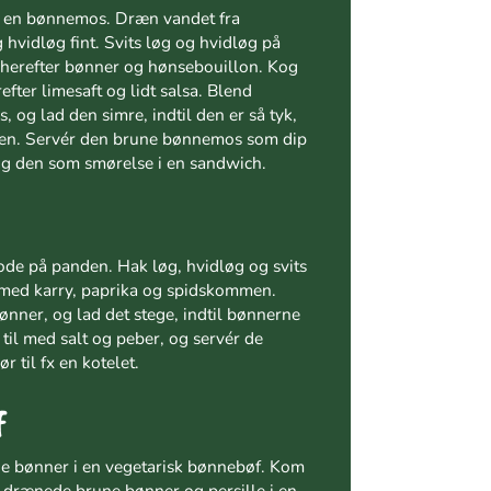
i en bønnemos. Dræn vandet fra
hvidløg fint. Svits løg og hvidløg på
æt herefter bønner og hønsebouillon. Kog
efter limesaft og lidt salsa. Blend
, og lad den simre, indtil den er så tyk,
den. Servér den brune bønnemos som dip
 brug den som smørelse i en sandwich.
de på panden. Hak løg, hvidløg og svits
ed karry, paprika og spidskommen.
nner, og lad det stege, indtil bønnerne
 til med salt og peber, og servér de
 til fx en kotelet.
f
e bønner i en vegetarisk bønnebøf. Kom
, drænede brune bønner og persille i en