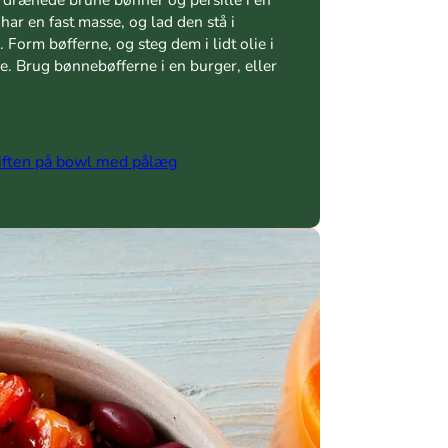
har en fast masse, og lad den stå i
 Form bøfferne, og steg dem i lidt olie i
e. Brug bønnebøfferne i en burger, eller
iften på bowl med pålæg