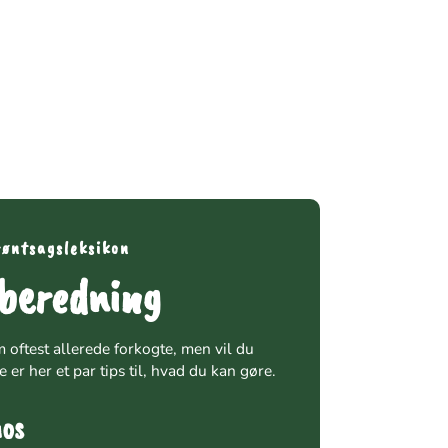
af basiskosten i fx 
iver brugt lidt mere 
røntsagsleksikon
lberedning
 oftest allerede forkogte, men vil du
 er her et par tips til, hvad du kan gøre.
os