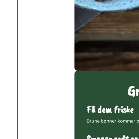
Gr
Få dem friske
Brune bønner kommer oft
Smager godt s