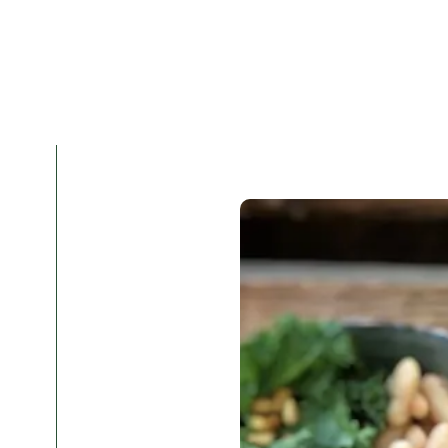
og røde linse
Mellem- og Syd