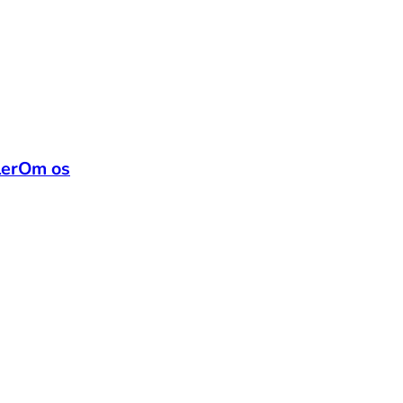
ler
Om os
kærter, hestebønner 