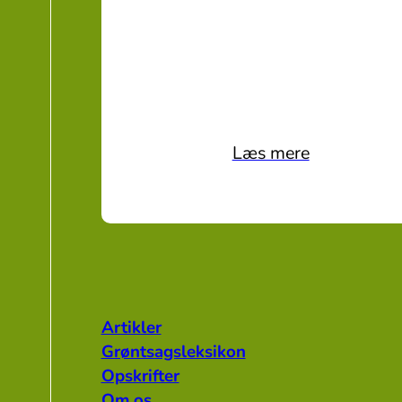
Læs mere
Artikler
Grøntsagsleksikon
Opskrifter
Om os