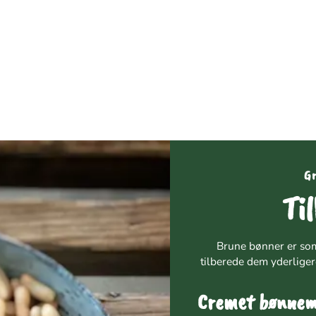
r. Bælgfrugter som brune bønner har været en del 
amerika i flere årtusinder, mens de herhjemme bl
sporadisk.
G
Ti
Brune bønner er som
tilberede dem yderligere
Cremet bønnem