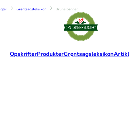
gter
Grøntsagsleksikon
Brune bønner
Opskrifter
Produkter
Grøntsagsleksikon
Artik
Brune bønner
r en bælgfrugt, der også blandt andet tæller ki