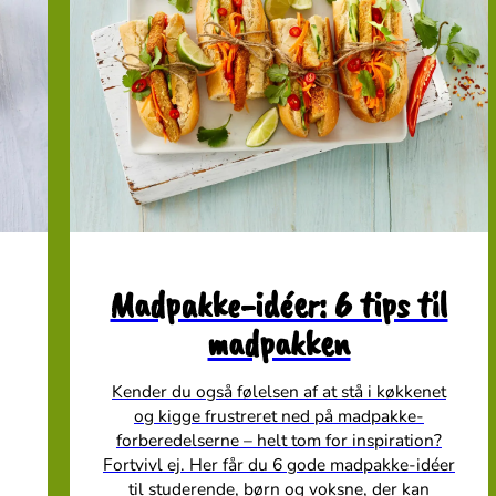
Madpakke-idéer: 6 tips til
madpakken
Kender du også følelsen af at stå i køkkenet
og kigge frustreret ned på madpakke-
forberedelserne – helt tom for inspiration?
Fortvivl ej. Her får du 6 gode madpakke-idéer
til studerende, børn og voksne, der kan