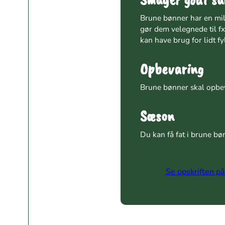
Brune bønner har en mil
gør dem velegnede til fx
kan have brug for lidt f
Opbevaring
Brune bønner skal opbev
Sæson
Du kan få fat i brune bø
Se opskriften p