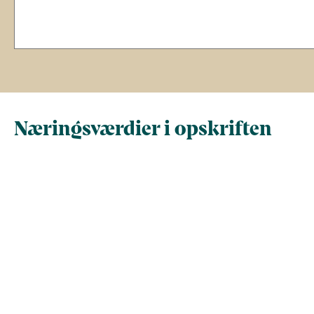
Næringsværdier i opskriften
Næringsindhold pr.
Næringsindhold 
100 g
person i opskrif
Total antal gram
100
320,8
Energi (kcal)
792,3
2.541,7
- Energi (kJ)
3.314,8
10.634,3