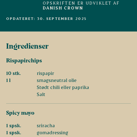
OPSKRIFTEN ER UDVIKLET AF
DANISH CROWN
OPDATERET: 30. SEPTEMBER 2025
Ingredienser
Rispapirchips
10 stk.
rispapir
1 l
smagsneutral olie
Stødt chili eller paprika
Salt
Spicy mayo
1 spsk.
sriracha
1 spsk.
gomadressing