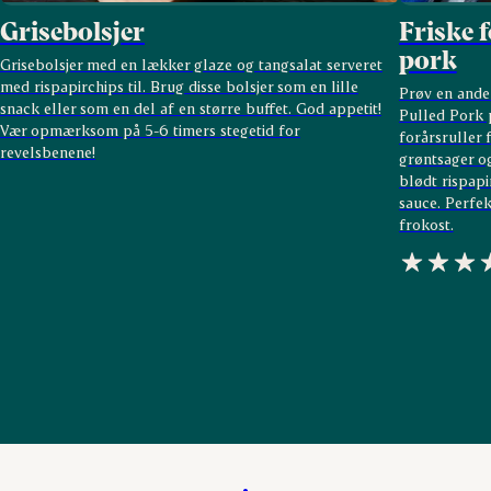
Grisebolsjer
Friske 
pork
Grisebolsjer med en lækker glaze og tangsalat serveret
med rispapirchips til. Brug disse bolsjer som en lille
Prøv en ande
snack eller som en del af en større buffet. God appetit!
Pulled Pork 
Vær opmærksom på 5-6 timers stegetid for
forårsruller 
revelsbenene!
grøntsager o
blødt rispapi
sauce. Perfek
frokost.