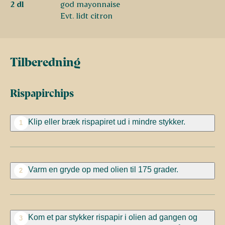
2 dl
god mayonnaise
Evt. lidt citron
Tilberedning
Rispapirchips
Klip eller bræk rispapiret ud i mindre stykker.
1
Varm en gryde op med olien til 175 grader.
2
Kom et par stykker rispapir i olien ad gangen og
3