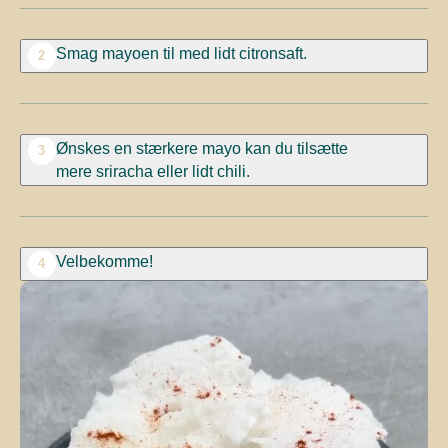
Smag
mayoen
til med lidt citronsaft.
2
Ønskes en stærkere
mayo
kan du tilsætte
3
mere
sriracha
eller lidt
chili.
Velbekomme!
4