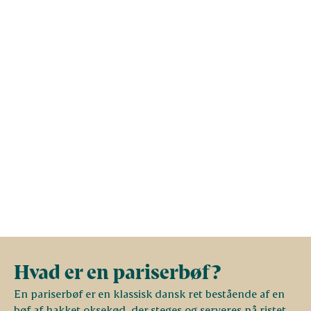
Vis mere
Protein (g)
13
40
Hvad er en pariserbøf?
En pariserbøf er en klassisk dansk ret bestående af en
bøf af hakket oksekød, der steges og serveres på ristet