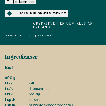
Tilføj en kommentar
HOLD MIN SKÆRM TÆNDT
OPSKRIFTEN ER UDVIKLET AF
FRILAND
OPDATERET: 23. JUNI 2026
Ingredienser
Kød
600 g
1 tsk.
salt
1 tsk.
dijonsennep
1 tsk.
rødløg
1 spsk.
kapers
1 spsk.
hakkede syltede rødbeder