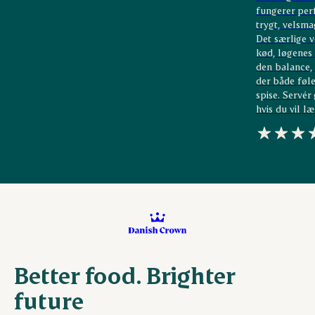
fungerer perf
trygt, velsma
Det særlige v
kød, løgenes
den balance,
der både føle
spise. Servér
hvis du vil læ
Better food. Brighter
future