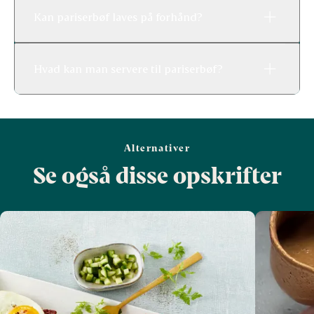
Kan pariserbøf laves på forhånd?
Hvad kan man servere til pariserbøf?
Alternativer
Se også disse opskrifter