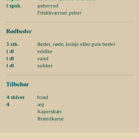
1 spsk.
peberrod
Friskkværnet peber
Rødbeder
3 stk.
Beder, røde, bolsje eller gule beder
1 dl
eddike
1 dl
vand
1 dl
sukker
Tilbehør
4 skiver
brød
4
æg
Kapersbær
Brøndkarse