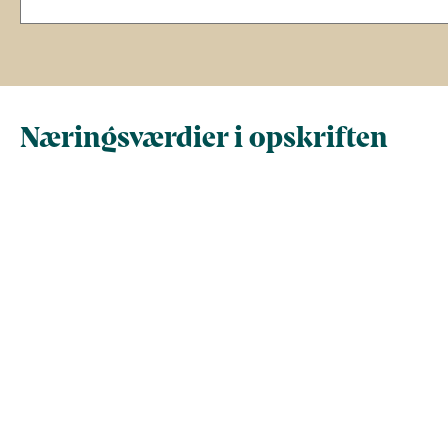
Næringsværdier i opskriften
Næringsindhold pr.
Næringsindhold 
100 g
person i opskrif
Total antal gram
100
315
Energi (kcal)
156
490
Fedt (g)
7.5
24
Kulhydrater (g)
9.9
31