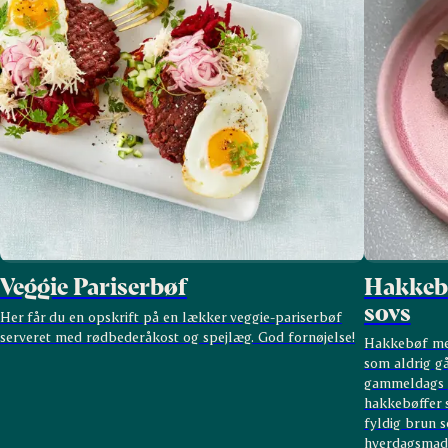
Veggie Pariserbøf
Hakkebø
sovs
Her får du en opskrift på en lækker veggie-pariserbøf
serveret med rødbederåkost og spejlæg. God fornøjelse!
Hakkebøf med
som aldrig gå
gammeldags h
hakkebøffer s
fyldig brun s
hverdagsmad,