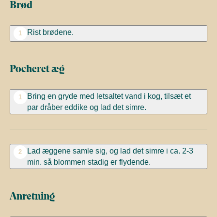
Brød
Rist brødene.
1
Pocheret æg
Bring en gryde med letsaltet vand i kog, tilsæt et
1
par dråber eddike og lad det simre.
Lad æggene samle sig, og lad det simre i ca. 2-3
2
min. så blommen stadig er flydende.
Anretning