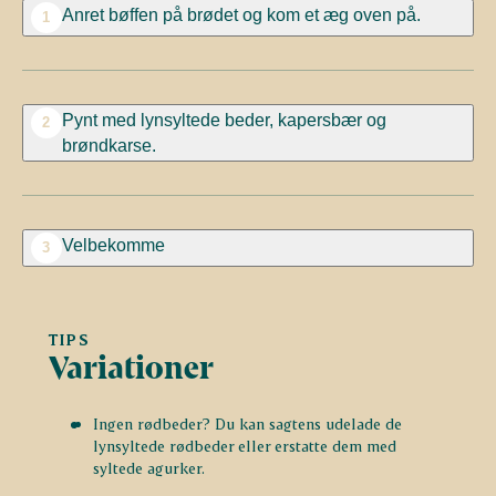
Anret bøffen på brødet og kom et æg oven på.
1
Pynt med lynsyltede beder, kapersbær og
2
brøndkarse.
Velbekomme
3
TIPS
Variationer
Ingen rødbeder? Du kan sagtens udelade de
lynsyltede rødbeder eller erstatte dem med
syltede agurker.