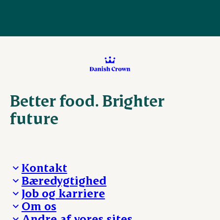
Better food. Brighter
future
Kontakt
Bæredygtighed
Besøg Danish Crown
Job og karriere
Presse og nyheder
Fra jord til bord
Om os
Reklamationer
Hverdagen
Arbejd med os
Andre af vores sites
Whistleblower
Ansvarlighed og nøgletal