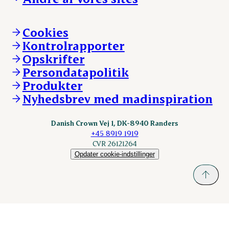
Ledige stillinger
Hvem er vi
Øvrige henvendelser
Mød Danish Crown
Brand og visuel identitet
Andelsejere - gris
Vi går forrest
Andelsejere - kreatur
Cookies
Vores resultater
Danishcrownprofessional.com
Kontrolrapporter
Vores lokationer
DAT-Schaub.com
Opskrifter
Kontakt
ESS-FOOD.com
Persondatapolitik
Fonden Dansk Gastronomi
KLS.se
Produkter
nordicspoor.com
Nyhedsbrev med madinspiration
Scanhide.dk
Sokolow.pl
Danish Crown Vej 1, DK-8940 Randers
+45 8919 1919
CVR 26121264
Opdater cookie-indstillinger