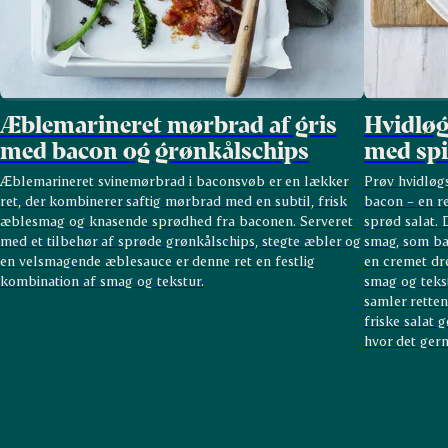
Æblemarineret mørbrad af gris
Hvidløgs
med bacon og grønkålschips
med spi
Æblemarineret svinemørbrad i baconsvøb er en lækker
Prøv hvidløgs
ret, der kombinerer saftig mørbrad med en subtil, frisk
bacon – en re
æblesmag og knasende sprødhed fra baconen. Serveret
sprød salat. 
med et tilbehør af sprøde grønkålschips, stegte æbler og
smag, som bal
en velsmagende æblesauce er denne ret en festlig
en cremet dre
kombination af smag og tekstur.
smag og teks
samler rette
friske salat 
hvor det ger