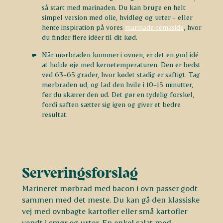
så start med marinaden. Du kan bruge en helt
simpel version med olie, hvidløg og urter – eller
hente inspiration på vores
marinade-temaside
, hvor
du finder flere idéer til dit kød.
Når mørbraden kommer i ovnen, er det en god idé
at holde øje med kernetemperaturen. Den er bedst
ved 63–65 grader, hvor kødet stadig er saftigt. Tag
mørbraden ud, og lad den hvile i 10–15 minutter,
før du skærer den ud. Det gør en tydelig forskel,
fordi saften sætter sig igen og giver et bedre
resultat.
Serveringsforslag
Marineret mørbrad med bacon i ovn passer godt
sammen med det meste. Du kan gå den klassiske
vej med ovnbagte kartofler eller små kartofler
vendt i smør og urter. En enkel salat med