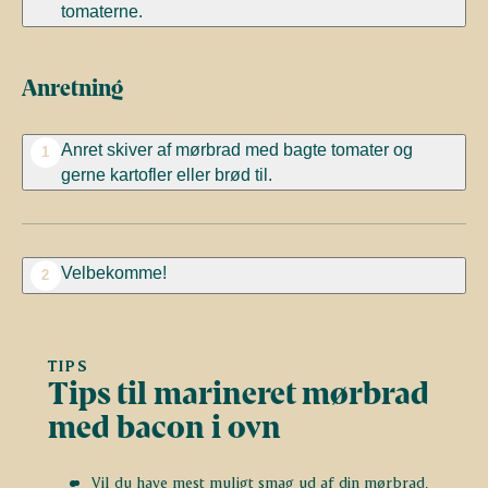
tomaterne.
Anretning
Anret skiver af mørbrad med bagte tomater og
1
gerne kartofler eller brød til.
Velbekomme!
2
TIPS
Tips til marineret mørbrad
med bacon i ovn
Vil du have mest muligt smag ud af din mørbrad,