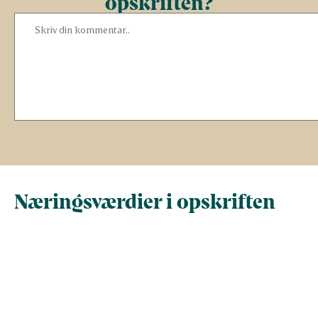
opskriften?
Næringsværdier i opskriften
Næringsindhold pr.
Næringsindhold 
100 g
person i opskrif
Total antal gram
100
312