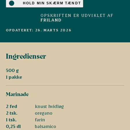
HOLD MIN SKÆRM TÆNDT
OPSKRIFTEN ER UDVIKLET AF
FRILAND
OPDATERET: 26. MARTS 2026
Ingredienser
500 g
1 pakke
Marinade
2 fed
knust hvidløg
2 tsk.
oregano
1 tsk.
farin
0,25 dl
balsamico