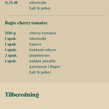
0,25 dl
olivenolie
Salt & peber
Bagte cherry tomater
500 g
cherry tomater
1 spsk.
olivenolie
1 spsk.
kapers
1 spsk.
hakkede oliven
2 spsk.
pinjekerner
1 spsk.
hakket persille
parmesan i flager
Salt & peber
Tilberedning