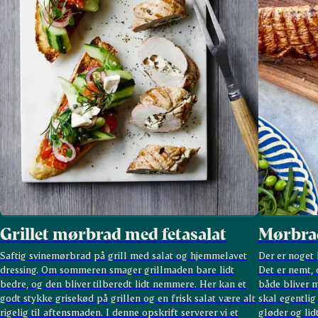
Grillet mørbrad med fetasalat
Mørbrad
Saftig svinemørbrad på grill med salat og hjemmelavet
Der er noget 
dressing. Om sommeren smager grillmaden bare lidt
Det er nemt, 
bedre, og den bliver tilberedt lidt nemmere. Her kan et
både bliver m
godt stykke grisekød på grillen og en frisk salat være alt
skal egentli
rigelig til aftensmaden. I denne opskrift serverer vi et
gløder og lid