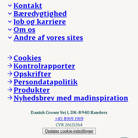
Kontakt
Bæredygtighed
Besøg Danish Crown
Job og karriere
Presse og nyheder
Fra jord til bord
Om os
Reklamationer
Hverdagen
Arbejd med os
Andre af vores sites
Whistleblower
Ansvarlighed og nøgletal
Ledige stillinger
Hvem er vi
Øvrige henvendelser
Mød Danish Crown
Brand og visuel identitet
Andelsejere - gris
Vi går forrest
Andelsejere - kreatur
Cookies
Vores resultater
Danishcrownprofessional.com
Kontrolrapporter
Vores lokationer
DAT-Schaub.com
Opskrifter
Kontakt
ESS-FOOD.com
Persondatapolitik
Fonden Dansk Gastronomi
KLS.se
Produkter
nordicspoor.com
Nyhedsbrev med madinspiration
Scanhide.dk
Sokolow.pl
Danish Crown Vej 1, DK-8940 Randers
+45 8919 1919
CVR 26121264
Opdater cookie-indstillinger