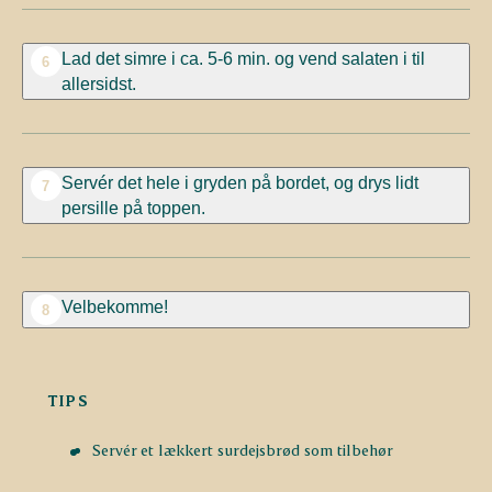
Lad det simre i ca. 5-6 min. og vend salaten i til
6
allersidst.
Servér det hele i gryden på bordet, og drys lidt
7
persille på toppen.
Velbekomme!
8
TIPS
Servér et lækkert surdejsbrød som tilbehør