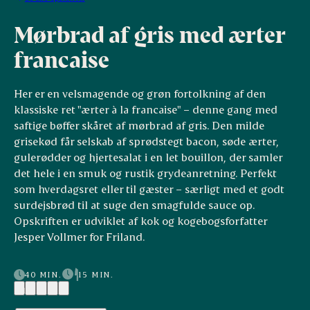
Mørbrad af gris med ærter
francaise
Her er en velsmagende og grøn fortolkning af den
klassiske ret "ærter à la francaise" – denne gang med
saftige bøffer skåret af mørbrad af gris. Den milde
grisekød får selskab af sprødstegt bacon, søde ærter,
gulerødder og hjertesalat i en let bouillon, der samler
det hele i en smuk og rustik grydeanretning. Perfekt
som hverdagsret eller til gæster – særligt med et godt
surdejsbrød til at suge den smagfulde sauce op.
Opskriften er udviklet af kok og kogebogsforfatter
Jesper Vollmer for Friland.
40 MIN.
15 MIN.
(1)