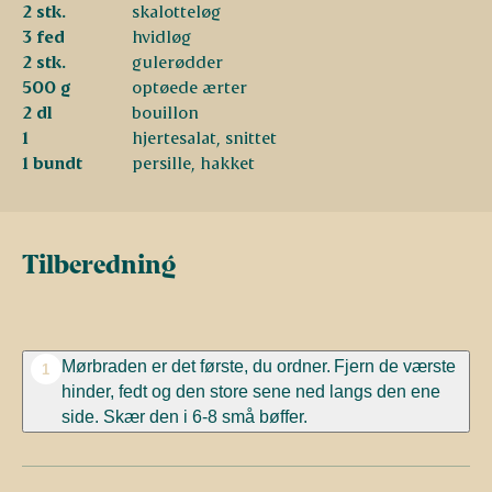
2 stk.
skalotteløg
3 fed
hvidløg
2 stk.
gulerødder
500 g
optøede ærter
2 dl
bouillon
1
hjertesalat, snittet
1 bundt
persille, hakket
Tilberedning
Mørbraden er det første, du ordner. Fjern de værste
1
hinder, fedt og den store sene ned langs den ene
side. Skær den i 6-8 små bøffer.