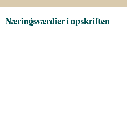
Næringsværdier i opskriften
Næringsindhold pr.
Næringsindhold 
100 g
person i opskrif
Total antal gram
100
442,6
Energi (kcal)
98,8
437,4
- Energi (kJ)
413,5
1.830,2
Fedt (g)
4,5
19,7
- heraf mættede
0
0
fedtsyrer (g)