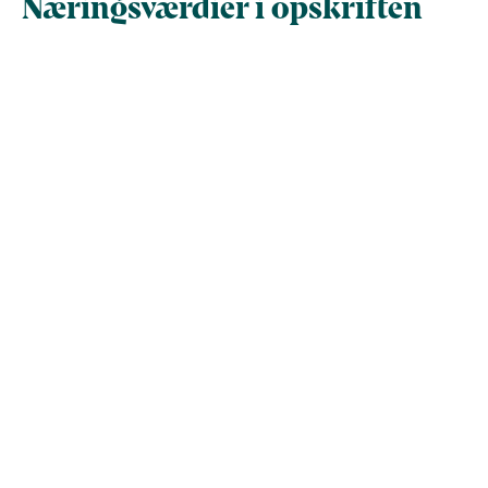
Næringsværdier i opskriften
Næringsindhold pr.
Næringsindhold 
100 g
person i opskrif
Total antal gram
100
159,8
Energi (kcal)
111,8
178,6
- Energi (kJ)
467,7
747,2
Fedt (g)
1,8
2,8
- heraf mættede
0
0
fedtsyrer (g)
Kulhydrater (g)
3,7
5,9