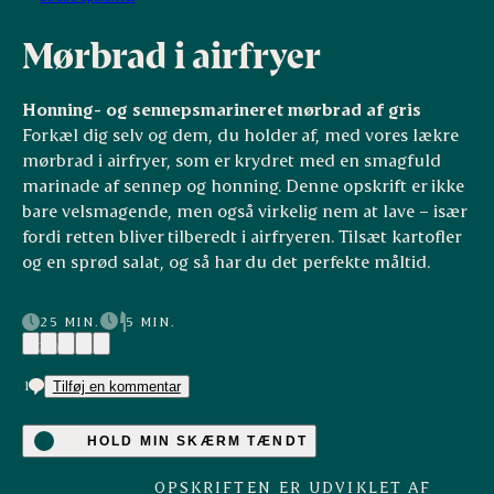
Mørbrad i airfryer
Honning- og sennepsmarineret mørbrad af gris
Forkæl dig selv og dem, du holder af, med vores lækre
mørbrad i airfryer, som er krydret med en smagfuld
marinade af sennep og honning. Denne opskrift er ikke
bare velsmagende, men også virkelig nem at lave – især
fordi retten bliver tilberedt i airfryeren. Tilsæt kartofler
og en sprød salat, og så har du det perfekte måltid.
25 MIN.
5 MIN.
(24)
1
Tilføj en kommentar
HOLD MIN SKÆRM TÆNDT
OPSKRIFTEN ER UDVIKLET AF