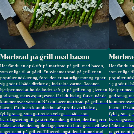
Mørbrad på grill med bacon
Mørbrad
Her får du en opskrift på mørbrad på grill med bacon,
Her får du e
som er lige til at gå til. En svinemørbrad på grill er en
som er lige ti
populær udskæring, fordi den er naturligt mør og egner
populær udsk
sig godt til både direkte og indirekte varme. Baconen
sig godt til 
hjælper med at holde kødet saftigt på grillen og giver en
hjælper med a
god smag, mens aspargesene får lidt bid og farve, når de
god smag, men
kommer over varmen. Når du laver mørbrad på grill med
kommer over 
bacon, får du en kombination af sprød overflade og
bacon, får d
fyldig smag, som gør retten velegnet både som
fyldig smag,
hverdagsret og til gæster. En enkel grillret, der fungerer
hverdagsret o
både i weekenden og de dage, hvor du bare gerne vil lave
både i weeken
noget nemt på grillen. Tilberedningstiden for mørbrad
noget nemt p