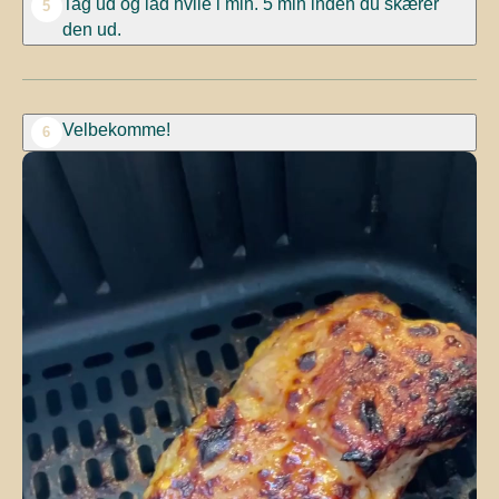
Tag ud og lad hvile i min. 5 min inden du skærer
5
den ud.
Velbekomme!
6