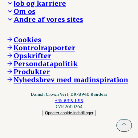
Job og karriere
Presse og nyheder
Fra jord til bord
Om os
Reklamationer
Hverdagen
Arbejd med os
Andre af vores sites
Whistleblower
Ansvarlighed og nøgletal
Ledige stillinger
Hvem er vi
Øvrige henvendelser
Mød Danish Crown
Brand og visuel identitet
Andelsejere - gris
Vi går forrest
Andelsejere - kreatur
Cookies
Vores resultater
Danishcrownprofessional.com
Kontrolrapporter
Vores lokationer
DAT-Schaub.com
Opskrifter
Kontakt
ESS-FOOD.com
Persondatapolitik
Fonden Dansk Gastronomi
KLS.se
Produkter
nordicspoor.com
Nyhedsbrev med madinspiration
Scanhide.dk
Sokolow.pl
Danish Crown Vej 1, DK-8940 Randers
+45 8919 1919
CVR 26121264
Opdater cookie-indstillinger