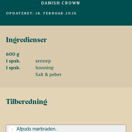
DANISH CROWN
OPDATERET: 18. FEBRUAR 2026
Ingredienser
600 g
1 spsk.
sennep
1 spsk.
honning
Salt & peber
Tilberedning
Afpuds mørbraden.
1