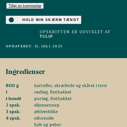
Tilføj en kommentar
HOLD MIN SKÆRM TÆNDT
OPSKRIFTEN ER UDVIKLET AF
TULIP
OPDATERET: 31. JULI 2025
Ingredienser
800 g
kartofler, skrællede og skåret i tern
1
rødløg, finthakket
1 bundt
purløg, finthakket
2 spsk.
dijonsennep
3 spsk.
æbleeddike
4 spsk.
olivenolie
Salt og peber