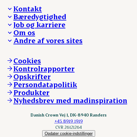
Kontakt
Bæredygtighed
Besøg Danish Crown
Job og karriere
Presse og nyheder
Fra jord til bord
Om os
Reklamationer
Hverdagen
Arbejd med os
Andre af vores sites
Whistleblower
Ansvarlighed og nøgletal
Ledige stillinger
Hvem er vi
Øvrige henvendelser
Mød Danish Crown
Brand og visuel identitet
Andelsejere - gris
Vi går forrest
Andelsejere - kreatur
Cookies
Vores resultater
Danishcrownprofessional.com
Kontrolrapporter
Vores lokationer
DAT-Schaub.com
Opskrifter
Kontakt
ESS-FOOD.com
Persondatapolitik
Fonden Dansk Gastronomi
KLS.se
Produkter
nordicspoor.com
Nyhedsbrev med madinspiration
Scanhide.dk
Sokolow.pl
Danish Crown Vej 1, DK-8940 Randers
+45 8919 1919
CVR 26121264
Opdater cookie-indstillinger