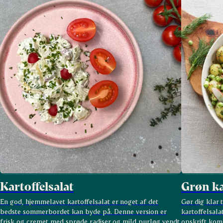
Kartoffelsalat
Grøn ka
En god, hjemmelavet kartoffelsalat er noget af det
Gør dig klar 
bedste sommerbordet kan byde på. Denne version er
kartoffelsal
frisk og cremet med sprøde radiser og mild purløg vendt
opskrift komb