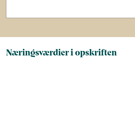
Næringsværdier i opskriften
Næringsindhold pr.
Næringsindhold 
100 g
person i opskrif
Total antal gram
100
266
Energi (kcal)
114,4
304,3
- Energi (kJ)
478,7
1.273,3