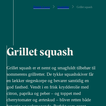
Danish Crown
Opskrifter
Grillet squash
Grillet squash
Grillet squash er et nemt og smagfuldt tilbehør til
sommerens grillretter. De tykke squashskiver får
en lækker stegeskorpe og bevarer samtidig en
god fasthed. Vendt i en frisk krydderolie med
citron, paprika og peber – og toppet med
cherrytomater og ærteskud – bliver retten både