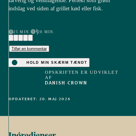
farverig og velsmagende. Perfekt som grønt
indslag ved siden af grillet kød eller fisk.
25 MIN.
20 MIN.
(3)
Tilføj en kommentar
HOLD MIN SKÆRM TÆNDT
OPSKRIFTEN ER UDVIKLET
AF
DANISH CROWN
OPDATERET: 20. MAJ 2026
Ingredienser