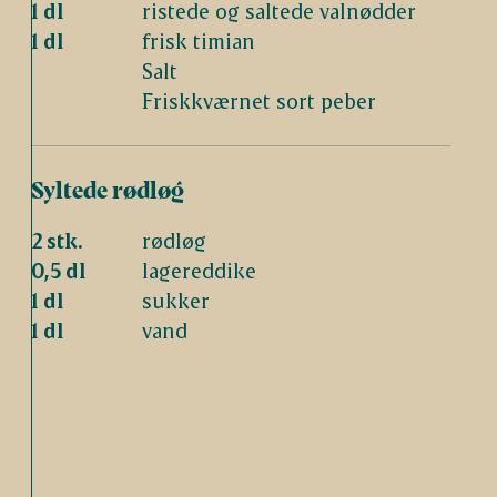
1 dl
ristede og saltede valnødder
1 dl
frisk timian
Salt
Friskkværnet sort peber
Syltede rødløg
2 stk.
rødløg
0,5 dl
lagereddike
1 dl
sukker
1 dl
vand