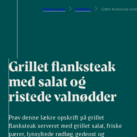
Danish Crown
Opskrifter
Grillet flanksteak med
Grillet flanksteak
med salat og
ristede valnødder
Prøv denne lækre opskrift på grillet
flanksteak serveret med grillet salat, friske
pærer, lynsyltede rødløg, gedeost og