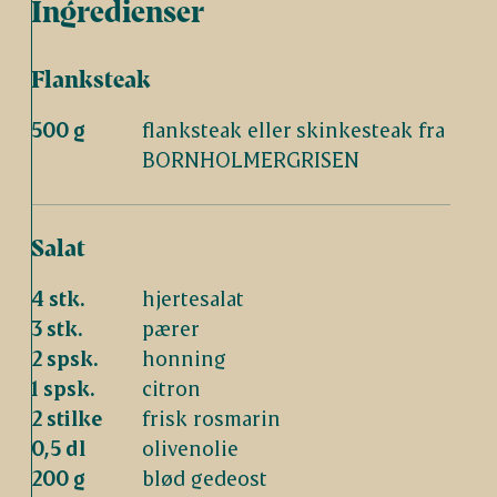
Ingredienser
Flanksteak
500 g
flanksteak eller skinkesteak fra
BORNHOLMERGRISEN
Salat
4 stk.
hjertesalat
3 stk.
pærer
2 spsk.
honning
1 spsk.
citron
2 stilke
frisk rosmarin
0,5 dl
olivenolie
200 g
blød gedeost