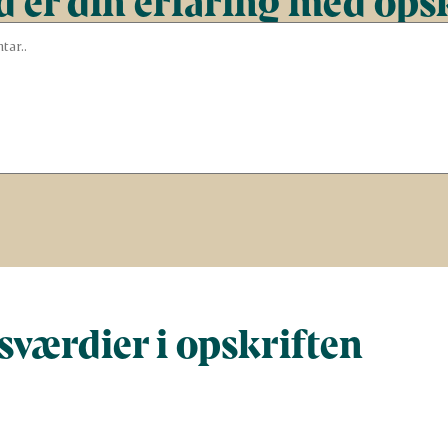
 er din erfaring med ops
værdier i opskriften
Næringsindhold pr. 100 g
Næringsindh