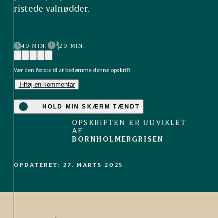
ristede valnødder.
40 MIN.
20 MIN.
Vær den første til at bedømme denne opskrift
Tilføj en kommentar
HOLD MIN SKÆRM TÆNDT
OPSKRIFTEN ER UDVIKLET
AF
BORNHOLMERGRISEN
OPDATERET: 27. MARTS 2025
A
n
t
onius
Grise fra
udvalgte
danske landmænd