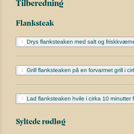
Tilberedning
Flanksteak
Drys flanksteaken med salt og friskkværne
1
Grill flanksteaken på en forvarmet grill i c
2
Lad flanksteaken hvile i cirka 10 minutter 
3
Syltede rødløg