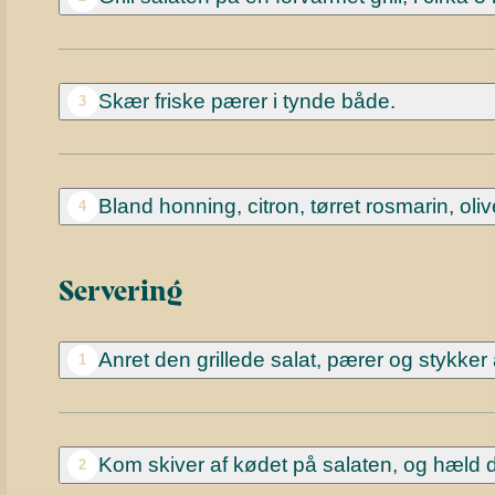
Skær friske pærer i tynde både.
3
Bland honning, citron, tørret rosmarin, oliv
4
Servering
Anret den grillede salat, pærer og stykker 
1
Kom skiver af kødet på salaten, og hæld 
2