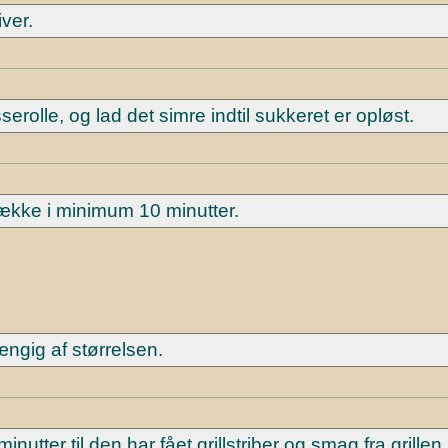
ver.
rolle, og lad det simre indtil sukkeret er opløst.
ække i minimum 10 minutter.
ængig af størrelsen.
minutter til den har fået grillstriber og smag fra grillen.