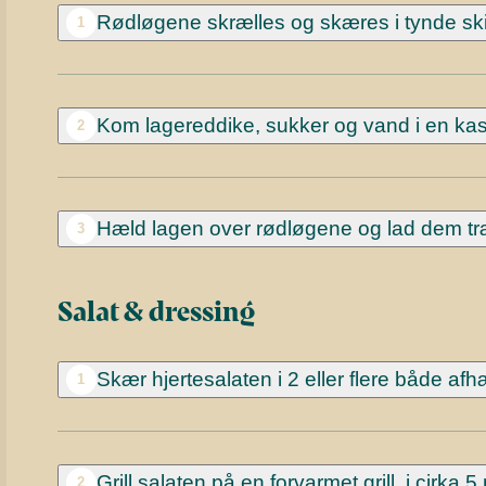
Rødløgene skrælles og skæres i tynde ski
1
Kom lagereddike, sukker og vand i en kasse
2
Hæld lagen over rødløgene og lad dem tr
3
Salat & dressing
Skær hjertesalaten i 2 eller flere både afh
1
Grill salaten på en forvarmet grill, i cirka 5 
2