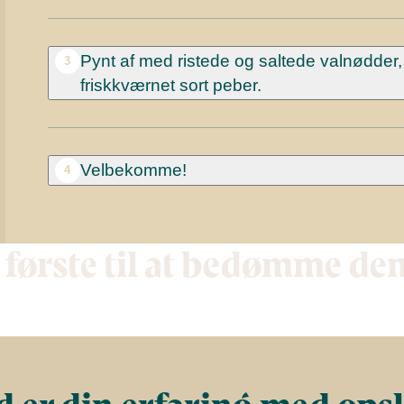
Pynt af med ristede og saltede valnødder, 
3
friskkværnet sort peber.
Velbekomme!
4
 første til at bedømme de