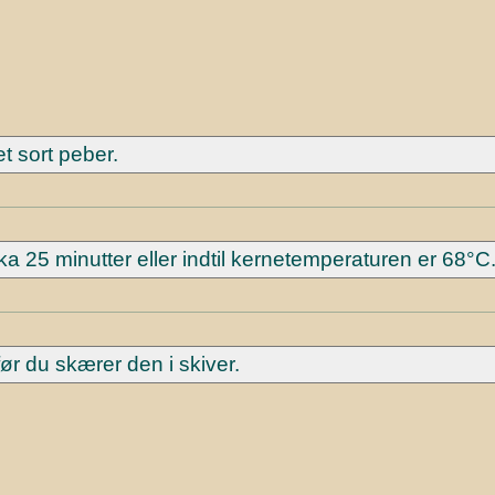
t sort peber.
irka 25 minutter eller indtil kernetemperaturen er 68°C
før du skærer den i skiver.