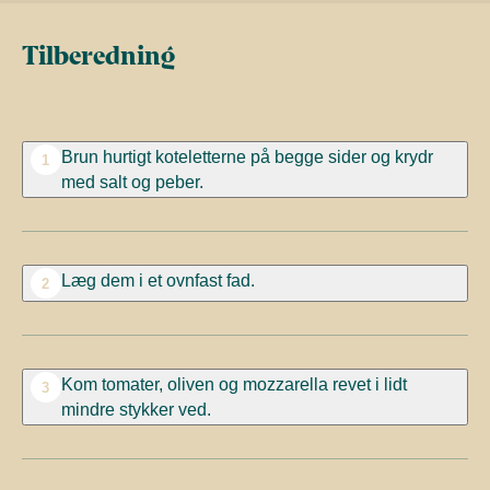
Tilberedning
Brun hurtigt koteletterne på begge sider og krydr
1
med salt og peber.
Læg dem i et ovnfast fad.
2
Kom tomater, oliven og mozzarella revet i lidt
3
mindre stykker ved.