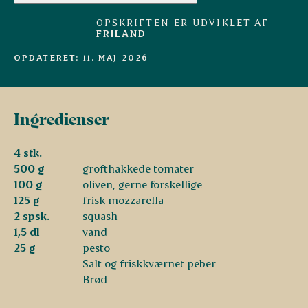
OPSKRIFTEN ER UDVIKLET AF
FRILAND
OPDATERET: 11. MAJ 2026
Ingredienser
4 stk.
500 g
grofthakkede tomater
100 g
oliven, gerne forskellige
125 g
frisk mozzarella
2 spsk.
squash
1,5 dl
vand
25 g
pesto
Salt og friskkværnet peber
Brød