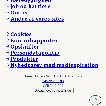
Besøg Danish Crown
Job og karriere
Presse og nyheder
Fra jord til bord
Om os
Reklamationer
Hverdagen
Arbejd med os
Andre af vores sites
Whistleblower
Ansvarlighed og nøgletal
Ledige stillinger
Hvem er vi
Øvrige henvendelser
Mød Danish Crown
Brand og visuel identitet
Andelsejere - gris
Vi går forrest
Andelsejere - kreatur
Cookies
Vores resultater
Danishcrownprofessional.com
Kontrolrapporter
Vores lokationer
DAT-Schaub.com
Opskrifter
Kontakt
ESS-FOOD.com
Persondatapolitik
Fonden Dansk Gastronomi
KLS.se
Produkter
nordicspoor.com
Nyhedsbrev med madinspiration
Scanhide.dk
Sokolow.pl
Danish Crown Vej 1, DK-8940 Randers
+45 8919 1919
CVR 26121264
Opdater cookie-indstillinger