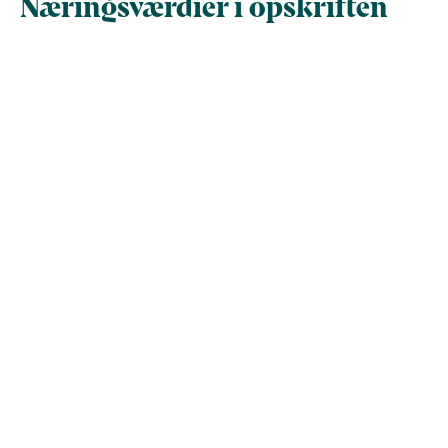
Næringsværdier i opskriften
Næringsindhold pr.
Næringsindhold 
100 g
person i opskrif
Total antal gram
100
500
Energi (kcal)
94
468
Fedt (g)
6
30
Kulhydrater (g)
2.7
13
Vis mere
Protein (g)
7.8
39