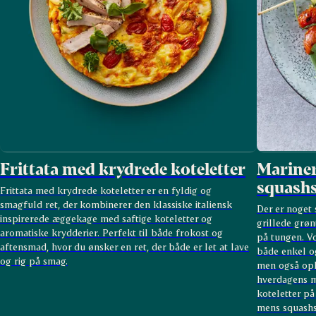
Frittata med krydrede koteletter
Mariner
squashs
Frittata med krydrede koteletter er en fyldig og
smagfuld ret, der kombinerer den klassiske italiensk
Der er noget 
inspirerede æggekage med saftige koteletter og
grillede grøn
aromatiske krydderier. Perfekt til både frokost og
på tungen. Vo
aftensmad, hvor du ønsker en ret, der både er let at lave
både enkel og
og rig på smag.
men også opl
hverdagens me
koteletter på
mens squashsp