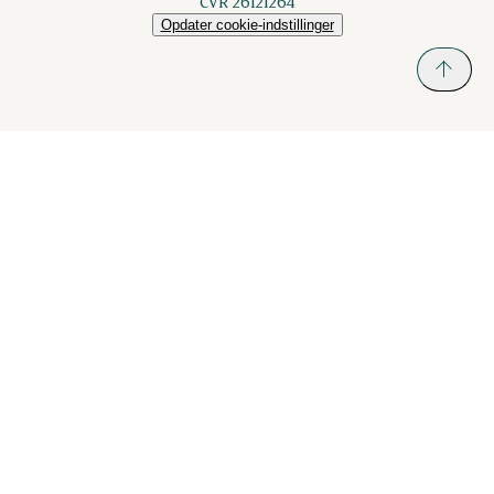
CVR 26121264
Opdater cookie-indstillinger