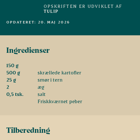
OPSKRIFTEN ER UDVIKLET AF
TULIP
OPDATERET: 20. MAJ 2026
Ingredienser
150 g
500 g
skrællede kartofler
25 g
smør i tern
2
æg
0,5 tsk.
salt
Friskkværnet peber
Tilberedning