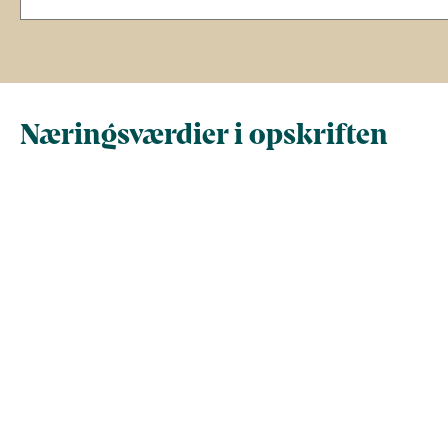
Næringsværdier i opskriften
Næringsindhold pr.
Næringsindhold 
100 g
person i opskrif
Total antal gram
100
199,3
Energi (kcal)
142,6
284,2
- Energi (kJ)
596,6
1.189
Fedt (g)
8,5
16,9