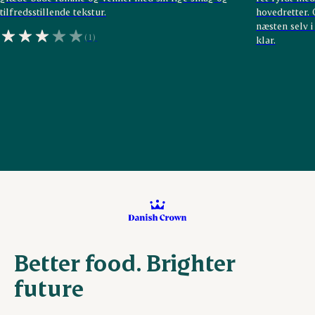
tilfredsstillende tekstur.
hovedretter. 
næsten selv 
(1)
klar.
Better food. Brighter
future