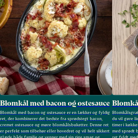
Blomkål med bacon og ostesauce
Blomkå
Blomkål med bacon og ostesauce er en lækker og fyldig
Blomkålsgrat
ret, der kombinerer det bedste fra sprødstegt bacon,
du vil gøre l
cremet ostesauce og møre blomkålsbuketter. Denne ret
timer i køkk
er perfekt som tilbehør eller hovedret og vil helt sikkert
med sprødt b
glæde både familie og venner med sin rige smag og
ret fyldt med