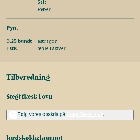
Salt
Peber
Pynt
0,25 bundt
estragon
1 stk.
æble i skiver
Tilberedning
Stegt flæsk i ovn
Følg vores opskrift på
Stegt flæsk i ovn
.
1
Jordskokkekompot