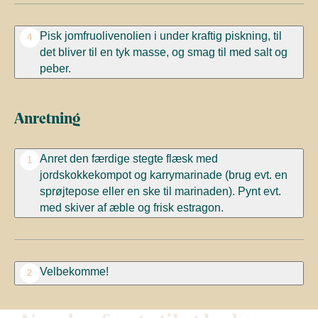
Pisk jomfruolivenolien i under kraftig piskning, til
4
det bliver til en tyk masse, og smag til med salt og
peber.
Anretning
Anret den færdige stegte flæsk med
1
jordskokkekompot og karrymarinade (brug evt. en
sprøjtepose eller en ske til marinaden). Pynt evt.
med skiver af æble og frisk estragon.
Velbekomme!
2