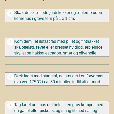
Skær de skrællede jordskokker og æblerne uden
1
kernehus i grove tern på 1 x 1 cm.
Kom dem i et ildfast fad med pillet og finthakket
2
skalotteløg, revet eller presset hvidløg, æblejuice,
skyllet og hakket estragon, smør og olivenolie.
Dæk fadet med stanniol, og sæt det i en forvarmet
3
ovn ved 175°C i ca. 30 minutter, indtil alt er mørt.
Tag fadet ud, mos det hele til en grov kompot med
4
en gaffel eller piskeris, og smag til med salt og