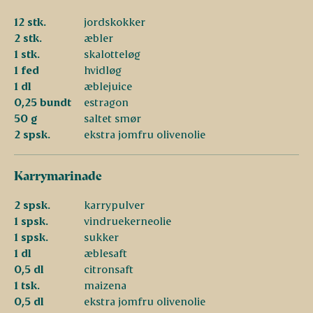
12 stk.
jordskokker
2 stk.
æbler
1 stk.
skalotteløg
1 fed
hvidløg
1 dl
æblejuice
0,25 bundt
estragon
50 g
saltet smør
2 spsk.
ekstra jomfru olivenolie
Karrymarinade
2 spsk.
karrypulver
1 spsk.
vindruekerneolie
1 spsk.
sukker
1 dl
æblesaft
0,5 dl
citronsaft
1 tsk.
maizena
0,5 dl
ekstra jomfru olivenolie