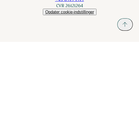
CVR 26121264
Opdater cookie-indstillinger