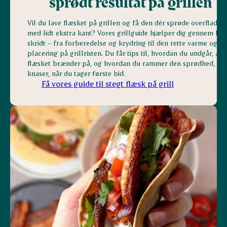
sprødt resultat på grillen
Vil du lave flæsket på grillen og få den dér sprøde overflade
med lidt ekstra kant? Vores grillguide hjælper dig gennem hve
skridt – fra forberedelse og krydring til den rette varme og
placering på grillristen. Du får tips til, hvordan du undgår, at
flæsket brænder på, og hvordan du rammer den sprødhed, der
knaser, når du tager første bid.
Få vores guide til stegt flæsk på grill