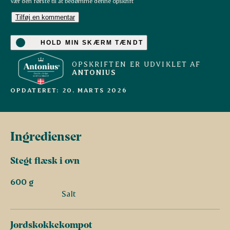
Vær den første til at bedømme denne opskrift
Tilføj en kommentar
HOLD MIN SKÆRM TÆNDT
OPSKRIFTEN ER UDVIKLET AF
ANTONIUS
OPDATERET: 20. MARTS 2026
Ingredienser
Stegt flæsk i ovn
600 g
Salt
Jordskokkekompot