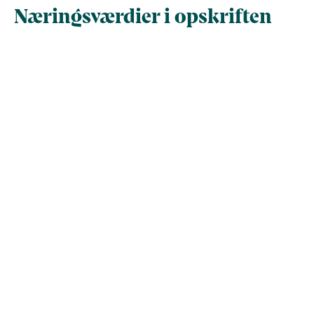
Næringsværdier i opskriften
Næringsindhold pr.
Næringsindhold 
100 g
person i opskrif
Total antal gram
100
610
Energi (kcal)
160
975,8
- Energi (kJ)
669,3
4.082,8
Fedt (g)
10,6
64,9
- heraf mættede
0
0
fedtsyrer (g)
Kulhydrater (g)
10,6
64,6