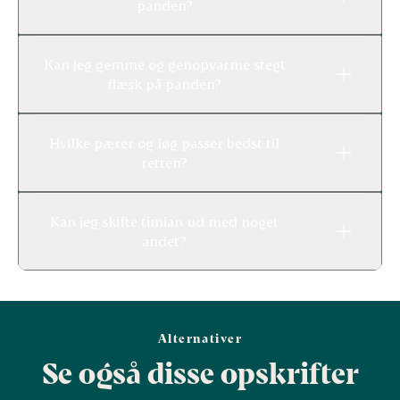
panden?
Kan jeg gemme og genopvarme stegt
flæsk på panden?
Hvilke pærer og løg passer bedst til
retten?
Kan jeg skifte timian ud med noget
andet?
Alternativer
Se også disse opskrifter