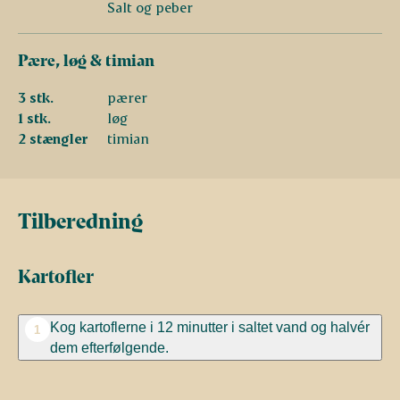
Salt og peber
Pære, løg & timian
3 stk.
pærer
1 stk.
løg
2 stængler
timian
Tilberedning
Kartofler
Kog kartoflerne i 12 minutter i saltet vand og halvér
1
dem efterfølgende.