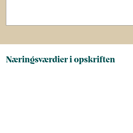
Næringsværdier i opskriften
Næringsindhold pr.
Næringsindhold 
100 g
person i opskrif
Total antal gram
100
579
Energi (kcal)
150,5
871,5
- Energi (kJ)
629,8
3.646,4