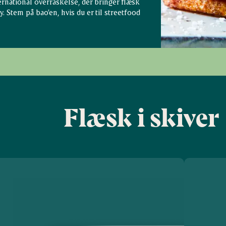
rnational overraskelse, der bringer flæsk
. Stem på bao’en, hvis du er til streetfood
Flæsk i skiver