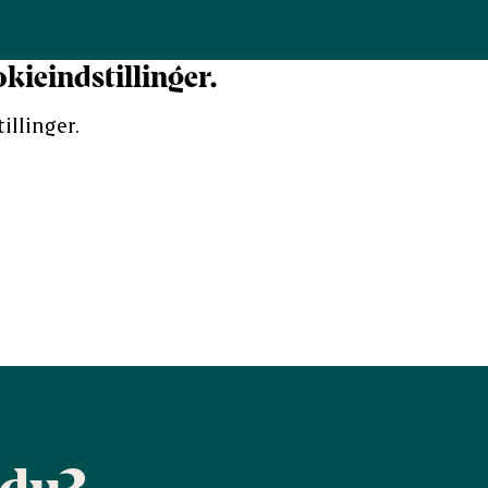
kieindstillinger.
illinger.
 du?