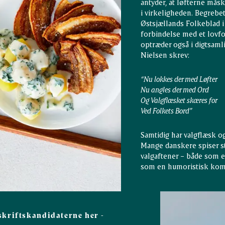
antyder, at løfterne måsk
i virkeligheden. Begrebet 
Østsjællands Folkeblad i
forbindelse med et lovfo
optræder også i digtsamli
Nielsen skrev:
“Nu lokkes der med Løfter
Nu angles der med Ord
Og Valgflæsket skæres for
Ved Folkets Bord”
Samtidig har valgflæsk o
Mange danskere spiser s
valgaftener – både som e
som en humoristisk komm
skriftskandidaterne her -