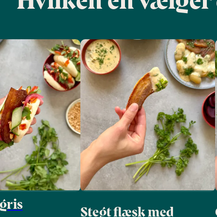
gris
Stegt flæsk med