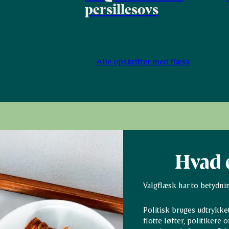
persillesovs
Alle opskrifter med flæsk
Hvad 
Valgflæsk har to betydnin
Politisk bruges udtrykket
flotte løfter, politikere