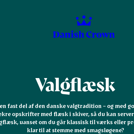
Valgflæsk
en fast del af den danske valgtradition – og med go
ækre opskrifter med flæsk i skiver, så du kan servere
flæsk, uanset om du går klassisk til værks eller prø
klar til at stemme med smagsløgene?