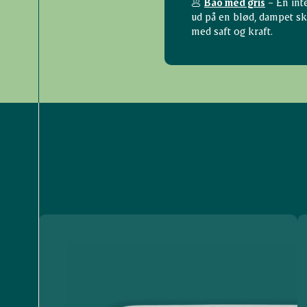
🥟
Bao med gris
– En inte
ud på en blød, dampet sky
med saft og kraft.