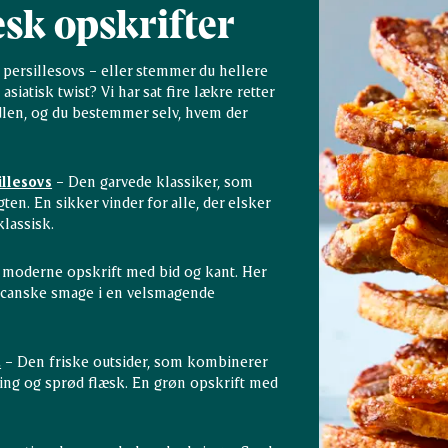
æsk opskrifter
 persillesovs – eller stemmer du hellere
siatisk twist? Vi har sat fire lækre retter
en, og du bestemmer selv, hvem der
illesovs
– Den garvede klassiker, som
ten. En sikker vinder for alle, der elsker
lassisk.
 moderne opskrift med bid og kant. Her
icanske smage i en velsmagende
k
– Den friske outsider, som kombinerer
sing og sprød flæsk. En grøn opskrift med