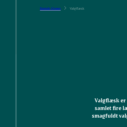
Danish Crown
Valgflæsk
Valgflæsk er 
samlet fire l
smagfuldt valg