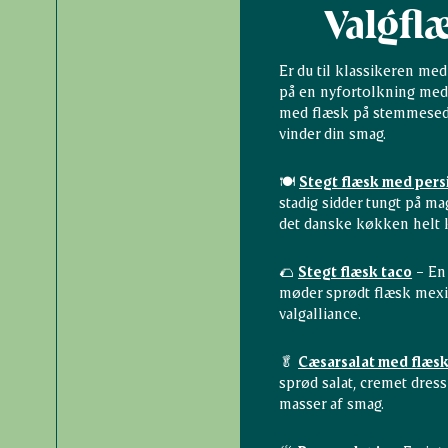
Valgfl
Er du til klassikeren med
på en nyfortolkning med a
med flæsk på stemmesedl
vinder din smag.
🍽️
Stegt flæsk med pers
stadig sidder tungt på mag
det danske køkken helt k
🌮
Stegt flæsk taco
– En
møder sprødt flæsk mex
valgalliance.
🥬
Cæsarsalat med flæs
sprød salat, cremet dres
masser af smag.