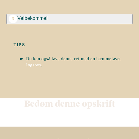
Velbekomme!
3
TIPS
Du kan også lave denne ret med en hjemmelavet
løgsovs
.
Bedøm denne opskrift