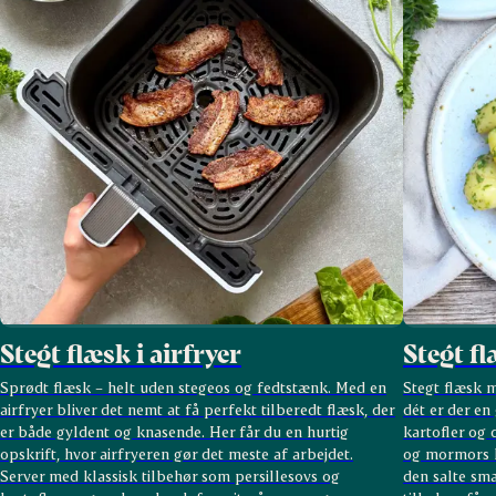
Stegt flæsk i airfryer
Stegt f
Sprødt flæsk – helt uden stegeos og fedtstænk. Med en
Stegt flæsk m
airfryer bliver det nemt at få perfekt tilberedt flæsk, der
dét er der en
er både gyldent og knasende. Her får du en hurtig
kartofler og
opskrift, hvor airfryeren gør det meste af arbejdet.
og mormors k
Server med klassisk tilbehør som persillesovs og
den salte sma