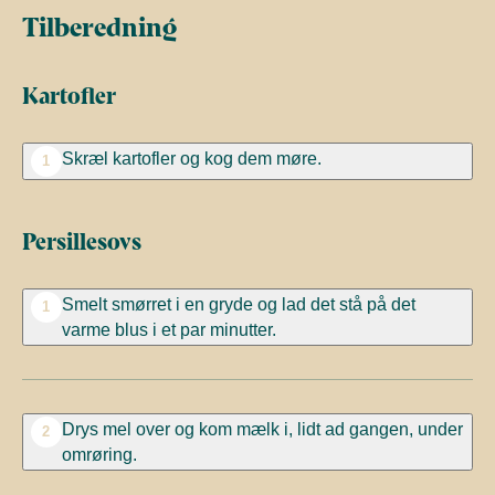
Tilberedning
Kartofler
Skræl kartofler og kog dem møre.
1
Persillesovs
Smelt smørret i en gryde og lad det stå på det
1
varme blus i et par minutter.
Drys mel over og kom mælk i, lidt ad gangen, under
2
omrøring.