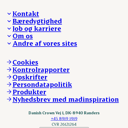
Kontakt
Bæredygtighed
Besøg Danish Crown
Job og karriere
Presse og nyheder
Fra jord til bord
Om os
Reklamationer
Hverdagen
Arbejd med os
Andre af vores sites
Whistleblower
Ansvarlighed og nøgletal
Ledige stillinger
Hvem er vi
Øvrige henvendelser
Mød Danish Crown
Brand og visuel identitet
Andelsejere - gris
Vi går forrest
Andelsejere - kreatur
Cookies
Vores resultater
Danishcrownprofessional.com
Kontrolrapporter
Vores lokationer
DAT-Schaub.com
Opskrifter
Kontakt
ESS-FOOD.com
Persondatapolitik
Fonden Dansk Gastronomi
KLS.se
Produkter
nordicspoor.com
Nyhedsbrev med madinspiration
Scanhide.dk
Sokolow.pl
Danish Crown Vej 1, DK-8940 Randers
+45 8919 1919
CVR 26121264