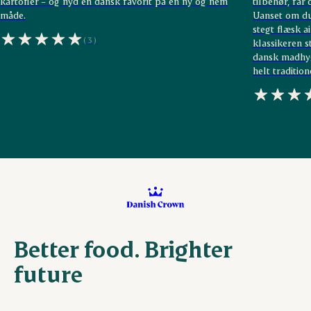
kartofler – og nyd en dansk favorit på en ny og nem
tilbehør, får
måde.
Uanset om du 
stegt flæsk a
(3)
klassikeren s
dansk madhyg
helt traditi
Better food. Brighter
future