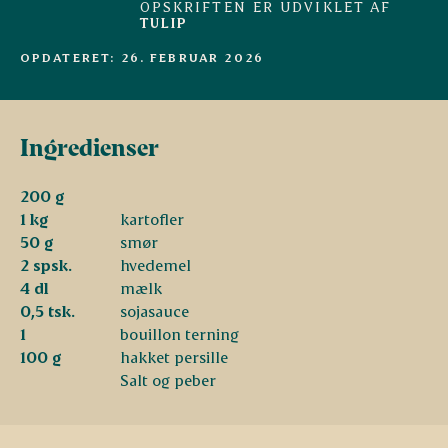
OPSKRIFTEN ER UDVIKLET AF
TULIP
OPDATERET: 26. FEBRUAR 2026
Ingredienser
200 g
1 kg
kartofler
50 g
smør
2 spsk.
hvedemel
4 dl
mælk
0,5 tsk.
sojasauce
1
bouillon terning
100 g
hakket persille
Salt og peber