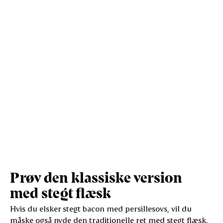
Protein (g)
3,9
17,6
Vis mere
Salt (g)
0,8
3,4
Prøv den klassiske version
med stegt flæsk
Hvis du elsker stegt bacon med persillesovs, vil du
måske også nyde den traditionelle ret med stegt flæsk.