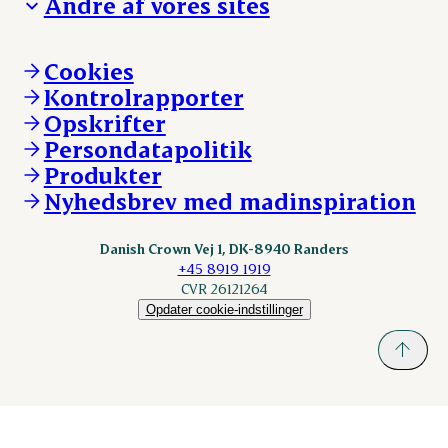
Andre af vores sites
Ansvarlighed og nøgletal
Ledige stillinger
Hvem er vi
Øvrige henvendelser
Mød Danish Crown
Brand og visuel identitet
Andelsejere - gris
Vi går forrest
Andelsejere - kreatur
Cookies
Vores resultater
Danishcrownprofessional.com
Kontrolrapporter
Vores lokationer
DAT-Schaub.com
Opskrifter
Kontakt
ESS-FOOD.com
Persondatapolitik
Fonden Dansk Gastronomi
KLS.se
Produkter
nordicspoor.com
Nyhedsbrev med madinspiration
Scanhide.dk
Sokolow.pl
Danish Crown Vej 1, DK-8940 Randers
+45 8919 1919
CVR 26121264
Opdater cookie-indstillinger