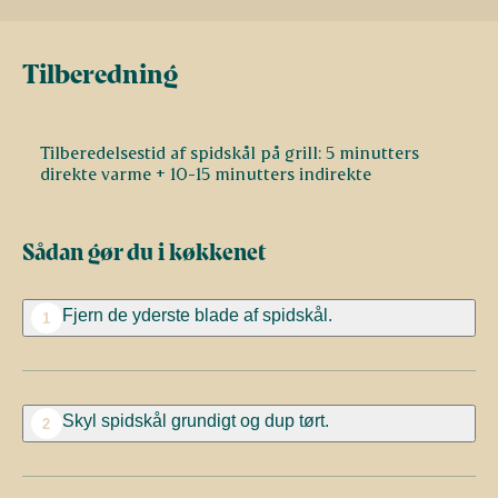
Tilberedning
Tilberedelsestid af spidskål på grill: 5 minutters
Sådan gør du i køkkenet
Fjern de yderste blade af spidskål.
1
Skyl spidskål grundigt og dup tørt.
2