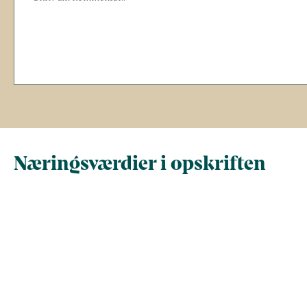
Næringsværdier i opskriften
Næringsindhold pr.
Næringsindhold 
100 g
person i opskrif
Total antal gram
100
403,8
Energi (kcal)
69,4
280,2