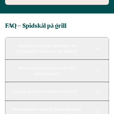
FAQ – Spidskål på grill
Kan jeg lave grillet spidskål i en
grillpande i stedet for på grillen?
Hvad kan jeg bruge i stedet for
parmesanost?
Kan jeg forberede retten i forvejen?
Hvad serverer man til grillet spidskål