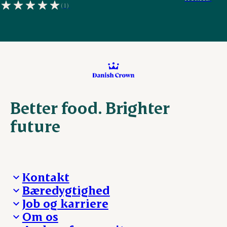
(1)
Better food. Brighter
future
Kontakt
Bæredygtighed
Besøg Danish Crown
Job og karriere
Presse og nyheder
Fra jord til bord
Om os
Reklamationer
Hverdagen
Arbejd med os
Whistleblower