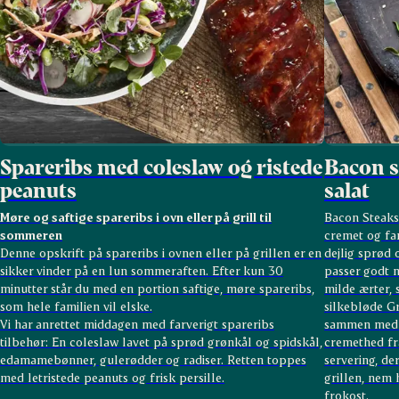
Spareribs med coleslaw og ristede
Bacon s
peanuts
salat
Møre og saftige spareribs i ovn eller på grill til
Bacon Steaks
sommeren
cremet og far
Denne opskrift på spareribs i ovnen eller på grillen er en
dejlig sprød 
sikker vinder på en lun sommeraften. Efter kun 30
passer godt 
minutter står du med en portion saftige, møre spareribs,
milde ærter, 
som hele familien vil elske.
silkebløde G
Vi har anrettet middagen med farverigt spareribs
sammen med m
tilbehør: En coleslaw lavet på sprød grønkål og spidskål,
cremethed fr
edamamebønner, gulerødder og radiser. Retten toppes
servering, de
med letristede peanuts og frisk persille.
grillen, nem
frokost.