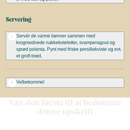
Servering
Servér de varme bønner sammen med
1
krogmodnede nakkekoteletter, svamperagout og
sprød polenta. Pynt med friske persillekviste og evt.
et groft brød.
Velbekomme!
2
Vær den første til at bedømme
denne opskrift