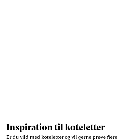
Kostfibre (g)
1
10,4
Protein (g)
5,3
57,4
Vis mere
Salt (g)
0,5
4,9
Inspiration til koteletter
Er du vild med koteletter og vil gerne prøve flere