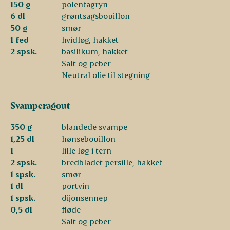
150 g
polentagryn
6 dl
grøntsagsbouillon
50 g
smør
1 fed
hvidløg, hakket
2 spsk.
basilikum, hakket
Salt og peber
Neutral olie til stegning
Svamperagout
350 g
blandede svampe
1,25 dl
hønsebouillon
1
lille løg i tern
2 spsk.
bredbladet persille, hakket
1 spsk.
smør
1 dl
portvin
1 spsk.
dijonsennep
0,5 dl
fløde
Salt og peber