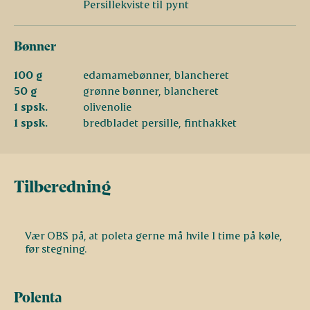
Persillekviste til pynt
Bønner
100 g
edamamebønner, blancheret
50 g
grønne bønner, blancheret
1 spsk.
olivenolie
1 spsk.
bredbladet persille, finthakket
Tilberedning
Vær OBS på, at poleta gerne må hvile 1 time på køle,
før stegning.
Polenta