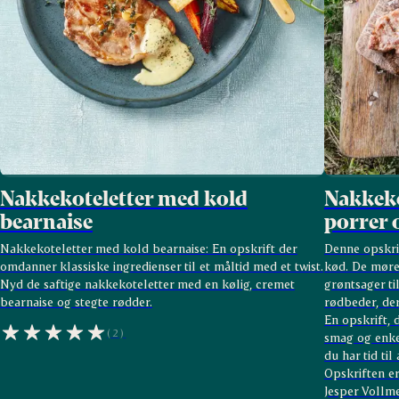
Nakkekoteletter med kold
Nakkeko
bearnaise
porrer 
Nakkekoteletter med kold bearnaise: En opskrift der
Denne opskrif
omdanner klassiske ingredienser til et måltid med et twist.
kød. De møre 
Nyd de saftige nakkekoteletter med en kølig, cremet
grøntsager ti
bearnaise og stegte rødder.
rødbeder, der
En opskrift,
(2)
smag og enke
du har tid ti
Opskriften e
Jesper Vollme