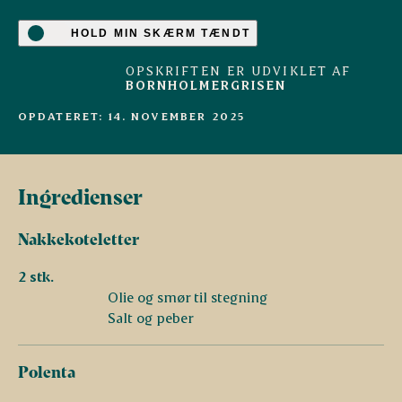
HOLD MIN SKÆRM TÆNDT
OPSKRIFTEN ER UDVIKLET AF
BORNHOLMERGRISEN
OPDATERET: 14. NOVEMBER 2025
A
n
t
onius
Grise fra
udvalgte
danske landmænd
Ingredienser
Nakkekoteletter
2 stk.
Olie og smør til stegning
Salt og peber
Polenta