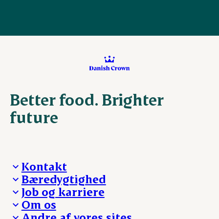
Better food. Brighter
future
Kontakt
Bæredygtighed
Besøg Danish Crown
Job og karriere
Presse og nyheder
Fra jord til bord
Om os
Reklamationer
Hverdagen
Arbejd med os
Andre af vores sites
Whistleblower
Ansvarlighed og nøgletal