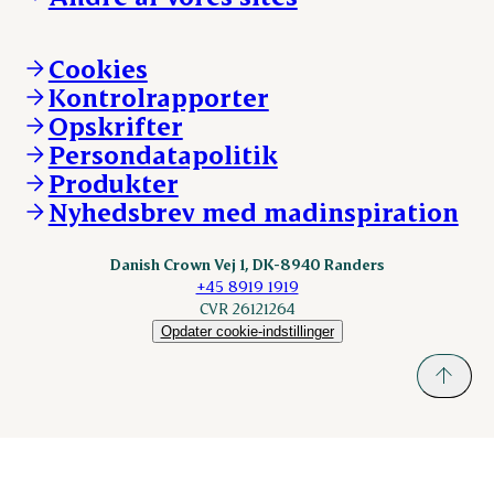
Ledige stillinger
Hvem er vi
Øvrige henvendelser
Mød Danish Crown
Brand og visuel identitet
Andelsejere - gris
Vi går forrest
Andelsejere - kreatur
Cookies
Vores resultater
Danishcrownprofessional.com
Kontrolrapporter
Vores lokationer
DAT-Schaub.com
Opskrifter
Kontakt
ESS-FOOD.com
Persondatapolitik
Fonden Dansk Gastronomi
KLS.se
Produkter
nordicspoor.com
Nyhedsbrev med madinspiration
Scanhide.dk
Sokolow.pl
Danish Crown Vej 1, DK-8940 Randers
+45 8919 1919
CVR 26121264
Opdater cookie-indstillinger