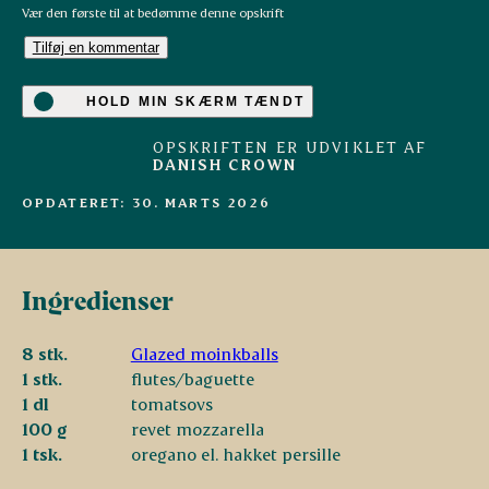
Vær den første til at bedømme denne opskrift
Tilføj en kommentar
HOLD MIN SKÆRM TÆNDT
OPSKRIFTEN ER UDVIKLET AF
DANISH CROWN
OPDATERET: 30. MARTS 2026
Ingredienser
8 stk.
Glazed moinkballs
1 stk.
flutes/baguette
1 dl
tomatsovs
100 g
revet mozzarella
1 tsk.
oregano el. hakket persille