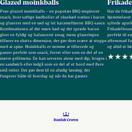
Glazed moinkballs
Frikade
Prøv glazed moinkballs – en populær BBQ-inspireret
Har du frikad
snack, hvor saftige kødboller af oksekød svøbes i bacon
hjemmelavet 
og glaseres med en sød og let karamelliseret BBQ-sauce.
syltede agur
Kombinationen af det møre kød og det sprøde bacon
Frikadellesan
giver en fyldig og balanceret smag, mens glaseringen
perfekt til e
tilfører en ekstra dimension, der gør dem svære at stoppe
aftensmad for
med at spise. Moinkballs er nemme at tilberede og
og altid et h
passer perfekt som snack, forret eller som en del af en
større grillmenu. De kan serveres alene med dip, bruges i
en sandwich eller indgå som en del af et bord med flere
små retter. Det gør dem til en alsidig løsning, der
fungerer både til hverdag og når du har gæster.