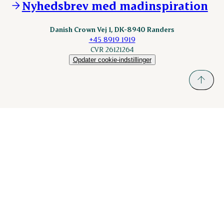
Nyhedsbrev med madinspiration
Scanhide.dk
Sokolow.pl
Danish Crown Vej 1, DK-8940 Randers
+45 8919 1919
CVR 26121264
Opdater cookie-indstillinger