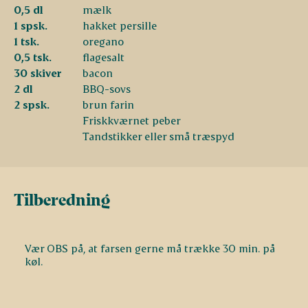
0,5 dl
mælk
1 spsk.
hakket persille
1 tsk.
oregano
0,5 tsk.
flagesalt
30 skiver
bacon
2 dl
BBQ-sovs
2 spsk.
brun farin
Friskkværnet peber
Tandstikker eller små træspyd
Tilberedning
Vær OBS på, at farsen gerne må trække 30 min. på
køl.