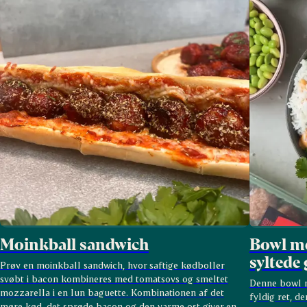
Moinkball sandwich
Bowl me
syltede
Prøv en moinkball sandwich, hvor saftige kødboller
svøbt i bacon kombineres med tomatsovs og smeltet
Denne bowl m
mozzarella i en lun baguette. Kombinationen af det
fyldig ret, d
møre kød, det sprøde bacon og den varme ost giver en