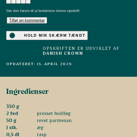
Vær den første til at bedømme denne opskrift
Tilføj en kommentar
HOLD MIN SKÆRM TÆNDT
OPSKRIFTEN ER UDVIKLET AF
DANISH CROWN
OPDATERET: 15. APRIL 2026
Ingredienser
350 g
2 fed
presset hvidløg
50 g
revet parmesan
1 stk.
æg
0,5 dl
rasp