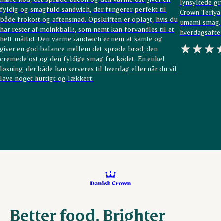
lynsyltede gr
fyldig og smagfuld sandwich, der fungerer perfekt til
Crown Teriya
både frokost og aftensmad. Opskriften er oplagt, hvis du
umami-smag. R
har rester af moinkballs, som nemt kan forvandles til et
hverdagsafte
helt måltid. Den varme sandwich er nem at samle og
giver en god balance mellem det sprøde brød, den
cremede ost og den fyldige smag fra kødet. En enkel
løsning, der både kan serveres til hverdag eller når du vil
lave noget hurtigt og lækkert.
Better food. Brighter