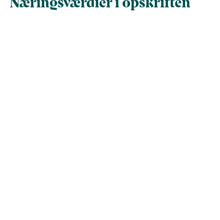
Næringsværdier i opskriften
Næringsindhold pr.
Næringsindhold 
100 g
person i opskrif
Total antal gram
100
308,9
Energi (kcal)
208,2
643,1
- Energi (kJ)
871,2
2.690,9
Fedt (g)
11,4
35,1
- heraf mættede
0
0
fedtsyrer (g)
Kulhydrater (g)
11,8
36,5