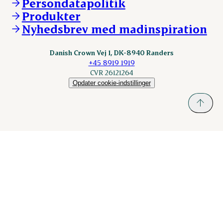
Persondatapolitik
Fonden Dansk Gastronomi
KLS.se
Produkter
nordicspoor.com
Nyhedsbrev med madinspiration
Scanhide.dk
Sokolow.pl
Danish Crown Vej 1, DK-8940 Randers
+45 8919 1919
CVR 26121264
Opdater cookie-indstillinger