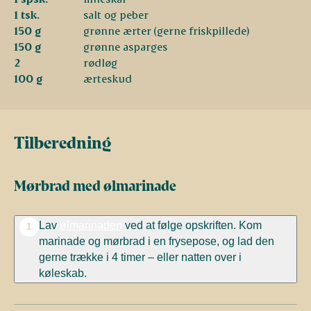
1 tsk.
salt og peber
150 g
grønne ærter (gerne friskpillede)
150 g
grønne asparges
2
rødløg
100 g
ærteskud
Tilberedning
Mørbrad med ølmarinade
Lav
ølmarinaden
ved at følge opskriften. Kom
1
marinade og mørbrad i en frysepose, og lad den
gerne trække i 4 timer – eller natten over i
køleskab.