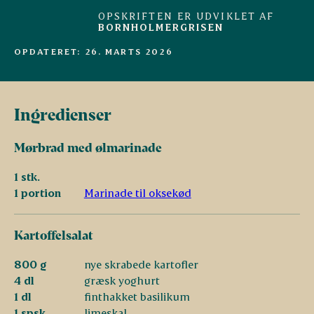
OPSKRIFTEN ER UDVIKLET AF
BORNHOLMERGRISEN
OPDATERET: 26. MARTS 2026
A
n
t
onius
Grise fra
udvalgte
danske landmænd
Ingredienser
Mørbrad med ølmarinade
1 stk.
1 portion
Marinade til oksekød
Kartoffelsalat
800 g
nye skrabede kartofler
4 dl
græsk yoghurt
1 dl
finthakket basilikum
1 spsk.
limeskal