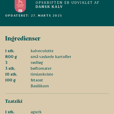
OPSKRIFTEN ER UDVIKLET AF
DANSK KALV
OPDATERET: 27. MARTS 2025
Ingredienser
1 stk.
kalveculotte
800 g
små vaskede kartofler
3
rødløg
3 stk.
bøftomater
10 stk.
timiankviste
100 g
fetaost
Basilikum
Tzatziki
1 stk.
agurk