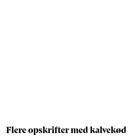
Kostfibre (g)
0,6
5,4
Protein (g)
8
66,9
Vis mere
Salt (g)
0,3
2,1
Flere opskrifter med kalvekød