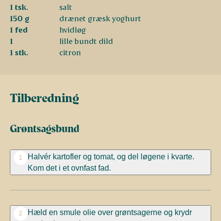
1 tsk.
salt
150 g
drænet græsk yoghurt
1 fed
hvidløg
1
lille bundt dild
1 stk.
citron
Tilberedning
Grøntsagsbund
Halvér kartofler og tomat, og del løgene i kvarte.
1
Kom det i et ovnfast fad.
Hæld en smule olie over grøntsagerne og krydr
2