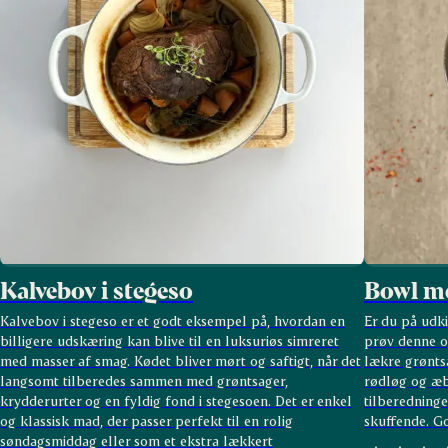
Kalvebov i stegeso
Bowl me
Kalvebov i stegeso er et godt eksempel på, hvordan en
Er du på udk
billigere udskæring kan blive til en luksuriøs simreret
prøv denne op
med masser af smag. Kødet bliver mørt og saftigt, når det
lækre grønts
langsomt tilberedes sammen med grøntsager,
rødløg og æb
krydderurter og en fyldig fond i stegesoen. Det er enkel
tilberedninge
og klassisk mad, der passer perfekt til en rolig
skuffende. G
søndagsmiddag eller som et ekstra lækkert