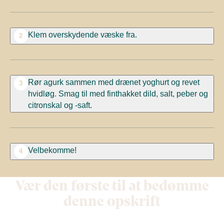
Klem overskydende væske fra.
2
Rør agurk sammen med drænet yoghurt og revet
3
hvidløg. Smag til med finthakket dild, salt, peber og
citronskal og -saft.
Velbekomme!
4
Vær den første til at bedømme
denne opskrift