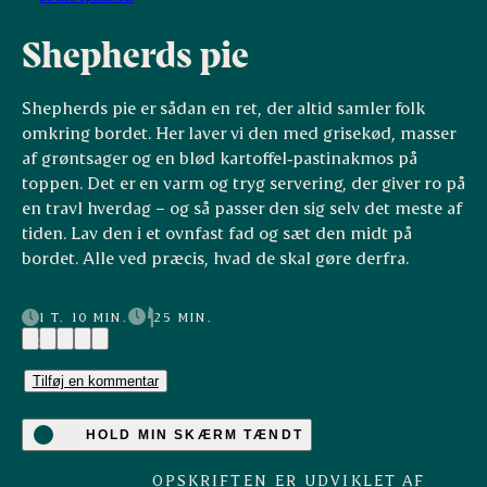
Shepherds pie
Shepherds pie er sådan en ret, der altid samler folk
omkring bordet. Her laver vi den med grisekød, masser
af grøntsager og en blød kartoffel‑pastinakmos på
toppen. Det er en varm og tryg servering, der giver ro på
en travl hverdag – og så passer den sig selv det meste af
tiden. Lav den i et ovnfast fad og sæt den midt på
bordet. Alle ved præcis, hvad de skal gøre derfra.
1 T. 10 MIN.
25 MIN.
(6)
Tilføj en kommentar
HOLD MIN SKÆRM TÆNDT
OPSKRIFTEN ER UDVIKLET AF