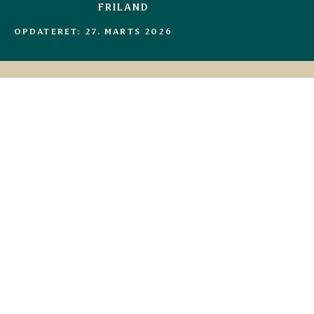
FRILAND
OPDATERET: 27. MARTS 2026
Ingredienser
Fyld
400 g
Olivenolie til stegning
Salt & peber
140 g
tomatpuré
125 g
knoldselleri, skåret i små tern
1,5 stk.
løg, finthakket
3 fed
hvidløg, finthakket
2
gulerødder, skrællet og skåret i små tern
2 stilke
rosmarin, finthakket
5 stilke
timian, bladene heraf