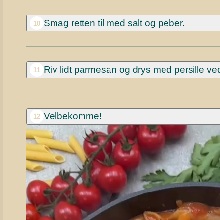
Smag retten til med salt og peber.
10
Riv lidt parmesan og drys med persille ve
11
Velbekomme!
12