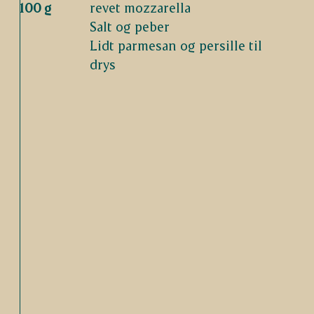
100 g
revet mozzarella
Salt og peber
Lidt parmesan og persille til
drys