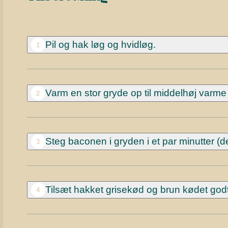
Pil og hak løg og hvidløg.
1
Varm en stor gryde op til middelhøj varme o
2
Steg baconen i gryden i et par minutter (de
3
Tilsæt hakket grisekød og brun kødet godt
4