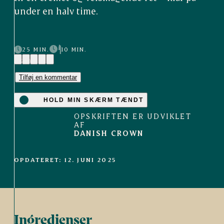
under en halv time.
25 MIN.
10 MIN.
(24)
Tilføj en kommentar
HOLD MIN SKÆRM TÆNDT
OPSKRIFTEN ER UDVIKLET
AF
DANISH CROWN
OPDATERET: 12. JUNI 2025
Ingredienser