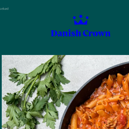
isekød