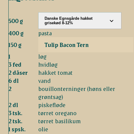
Danske Egnsgårde hakket
500 g
grisekød 8-12%
400 g
pasta
150 g
Tulip Bacon Tern
1
løg
3 fed
hvidløg
2 dåser
hakket tomat
6 dl
vand
2
bouillonterninger (høns eller
grøntsag)
2 dl
piskefløde
3 tsk.
tørret oregano
2 tsk.
tørret basilikum
1 spsk.
olie