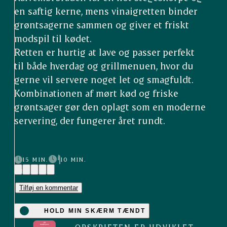
en saftig kerne, mens vinaigretten binder
grøntsagerne sammen og giver et friskt
modspil til kødet.
Retten er hurtig at lave og passer perfekt
til både hverdag og grillmenuen, hvor du
gerne vil servere noget let og smagfuldt.
Kombinationen af mørt kød og friske
grøntsager gør den oplagt som en moderne
servering, der fungerer året rundt.
15 MIN.
10 MIN.
(1)
Tilføj en kommentar
HOLD MIN SKÆRM TÆNDT