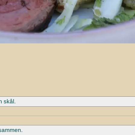
n skål.
e sammen.