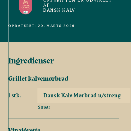
OPSKRIFTEN ER UDVIKLET
AF
DANSK KALV
OPDATERET: 20. MARTS 2026
Ingredienser
Grillet kalvemørbrad
1 stk.
Dansk Kalv Mørbrad u/streng
Smør
Vinaigrette