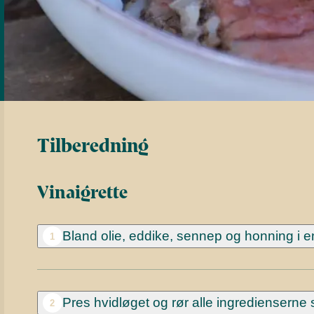
Tilberedning
Vinaigrette
Bland olie, eddike, sennep og honning i e
1
Pres hvidløget og rør alle ingrediensern
2