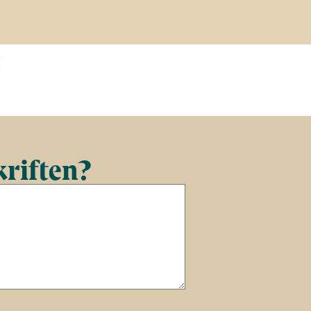
t
kriften?