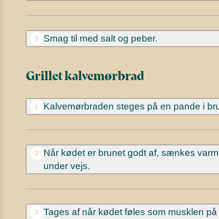
Smag til med salt og peber.
3
Grillet kalvemørbrad
Kalvemørbraden steges på en pande i brunt
1
Når kødet er brunet godt af, sænkes varm
2
under vejs.
Tages af når kødet føles som musklen på d
3