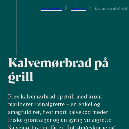
Danish Crown
Opskrifter
Kalvemørbrad på grill
Kalvemørbrad på
grill
Prøv kalvemørbrad op grill med grønt
marineret i vinaigrette – en enkel og
smagfuld ret, hvor mørt kalvekød møder
friske grøntsager og en syrlig vinaigrette.
Kalvemørbraden får en flot stegeskorpe og