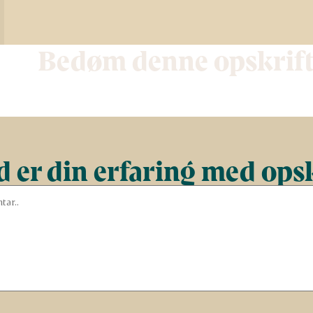
Bedøm denne opskrif
 er din erfaring med ops