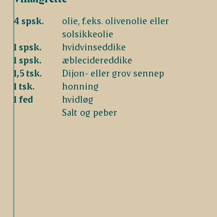
4 spsk.
olie, f.eks. olivenolie eller
solsikkeolie
1 spsk.
hvidvinseddike
1 spsk.
æblecidereddike
1,5 tsk.
Dijon- eller grov sennep
1 tsk.
honning
1 fed
hvidløg
Salt og peber