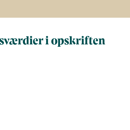
værdier i opskriften
Næringsindhold pr. 100 g
Næringsindh
gram
100
156,3
224,8
351,2
940,4
1.469,3