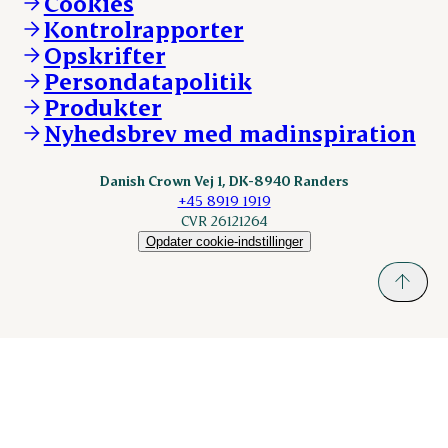
Cookies
Vores resultater
Danishcrownprofessional.com
Kontrolrapporter
Vores lokationer
DAT-Schaub.com
Opskrifter
Kontakt
ESS-FOOD.com
Persondatapolitik
Fonden Dansk Gastronomi
KLS.se
Produkter
nordicspoor.com
Nyhedsbrev med madinspiration
Scanhide.dk
Sokolow.pl
Danish Crown Vej 1, DK-8940 Randers
+45 8919 1919
CVR 26121264
Opdater cookie-indstillinger