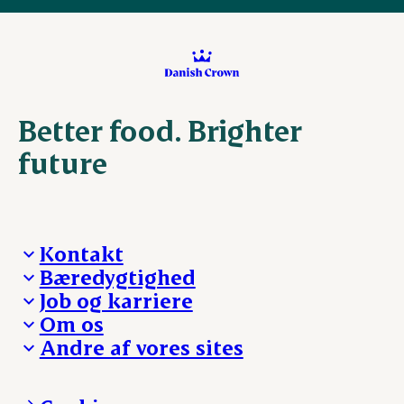
Better food. Brighter
future
Kontakt
Bæredygtighed
Besøg Danish Crown
Job og karriere
Presse og nyheder
Fra jord til bord
Om os
Reklamationer
Hverdagen
Arbejd med os
Andre af vores sites
Whistleblower
Ansvarlighed og nøgletal
Ledige stillinger
Hvem er vi
Øvrige henvendelser
Mød Danish Crown
Brand og visuel identitet
Andelsejere - gris
Vi går forrest
Andelsejere - kreatur