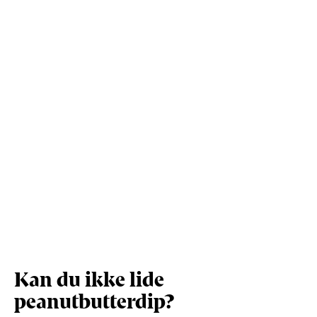
Protein (g)
4,8
26,8
Vis mere
Salt (g)
0,6
3,5
Kan du ikke lide
peanutbutterdip?