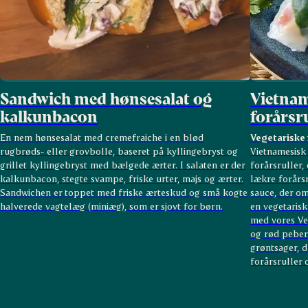
Sandwich med hønsesalat og
Vietnam
kalkunbacon
forårsr
En nem hønsesalat med cremefraiche i en blød
Vegetariske 
rugbrøds- eller grovbolle, baseret på kyllingebryst og
Vietnamesisk 
grillet kyllingebryst med bælgede ærter. I salaten er der
forårsruller,
kalkunbacon, stegte svampe, friske urter, majs og ærter.
lækre forårsr
Sandwichen er toppet med friske ærteskud og små kogte
sauce, der om
halverede vagtelæg (miniæg), som er sjovt for børn.
en vegetarisk 
med vores
Ve
og rød peber
grøntsager, d
forårsruller 