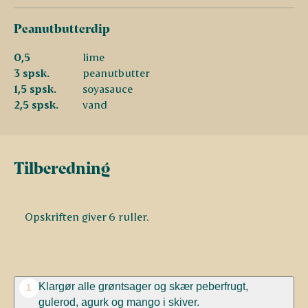
Peanutbutterdip
0,5
lime
3 spsk.
peanutbutter
1,5 spsk.
soyasauce
2,5 spsk.
vand
Tilberedning
Opskriften giver 6 ruller.
Klargør alle grøntsager og skær peberfrugt,
1
gulerod, agurk og mango i skiver.