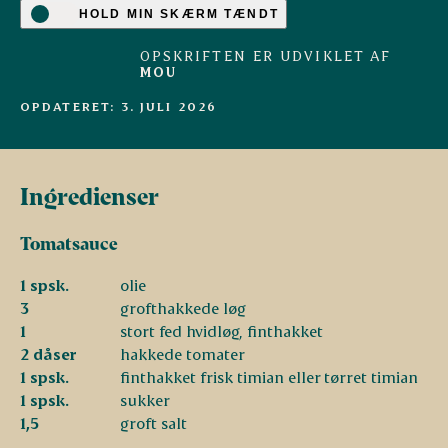
HOLD MIN SKÆRM TÆNDT
OPSKRIFTEN ER UDVIKLET AF
MOU
OPDATERET: 3. JULI 2026
Ingredienser
Tomatsauce
1 spsk.
olie
3
grofthakkede løg
1
stort fed hvidløg, finthakket
2 dåser
hakkede tomater
1 spsk.
finthakket frisk timian eller tørret timian
1 spsk.
sukker
1,5
groft salt