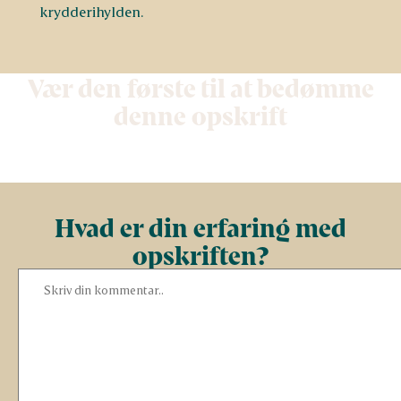
krydderihylden.
Vær den første til at bedømme
denne opskrift
Hvad er din erfaring med
opskriften?