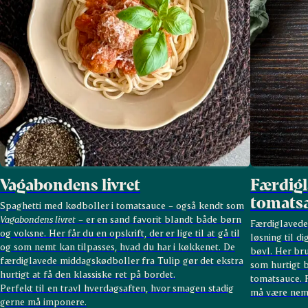
Vagabondens livret
Færdigl
tomats
Spaghetti med kødboller i tomatsauce – også kendt som
Vagabondens livret
– er en sand favorit blandt både børn
Færdiglavede
og voksne. Her får du en opskrift, der er lige til at gå til
løsning til d
og som nemt kan tilpasses, hvad du har i køkkenet. De
bøvl. Her br
færdiglavede middagskødboller fra Tulip gør det ekstra
som hurtigt b
hurtigt at få den klassiske ret på bordet.
tomatsauce. P
Perfekt til en travl hverdagsaften, hvor smagen stadig
må være nem
gerne må imponere.