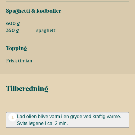
Spaghetti & kødboller
600 g
350 g
spaghetti
Topping
Frisk timian
Tilberedning
Lad olien blive varm i en gryde ved kraftig varme.
1
Svits løgene i ca. 2 min.