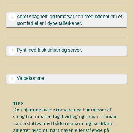
Anret spaghetti og tomatsaucen med kødboller i et
6
stort fad eller i dybe tallerkener.
Pynt med frisk timian og servér.
7
Velbekomme!
8
TIPS
Den hjemmelavede tomatsauce har masser af
smag fra tomater, løg, hvidløg og timian. Timian
kan erstattes med både rosmarin og basilikum –
alt efter hvad du har i haven eller stående på