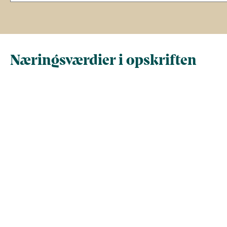
Næringsværdier i opskriften
Næringsindhold pr.
Næringsindhold 
100 g
person i opskrif
Total antal gram
100
635
Energi (kcal)
103
657
Fedt (g)
4.5
28
Kulhydrater (g)
12
77
Vis mere