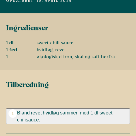
OPDATERET: 16. APRIL 2025
Ingredienser
1 dl
sweet chili sauce
1 fed
hvidløg, revet
1
økologisk citron, skal og saft herfra
Tilberedning
Bland revet hvidløg sammen med 1 dl sweet
1
chilisauce.