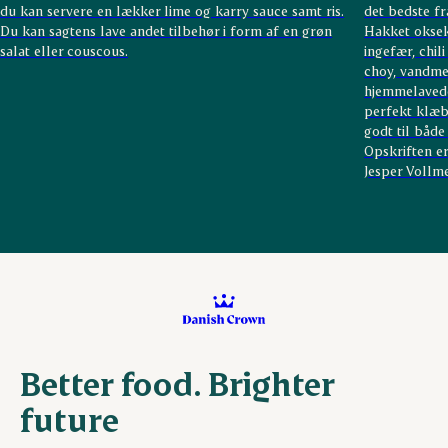
du kan servere en lækker lime og karry sauce samt ris.
det bedste fr
Du kan sagtens lave andet tilbehør i form af en grøn
Hakket oksekø
salat eller couscous.
ingefær, chil
choy, vandme
hjemmelavede 
perfekt klæbri
godt til båd
Opskriften e
Jesper Vollme
Better food. Brighter
future