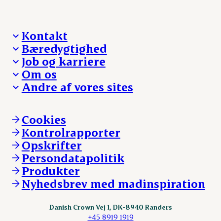
Kontakt
Bæredygtighed
Besøg Danish Crown
Job og karriere
Presse og nyheder
Fra jord til bord
Om os
Reklamationer
Hverdagen
Arbejd med os
Andre af vores sites
Whistleblower
Ansvarlighed og nøgletal
Ledige stillinger
Hvem er vi
Øvrige henvendelser
Mød Danish Crown
Brand og visuel identitet
Andelsejere - gris
Vi går forrest
Andelsejere - kreatur
Cookies
Vores resultater
Danishcrownprofessional.com
Kontrolrapporter
Vores lokationer
DAT-Schaub.com
Opskrifter
Kontakt
ESS-FOOD.com
Persondatapolitik
Fonden Dansk Gastronomi
KLS.se
Produkter
nordicspoor.com
Nyhedsbrev med madinspiration
Scanhide.dk
Sokolow.pl
Danish Crown Vej 1, DK-8940 Randers
+45 8919 1919