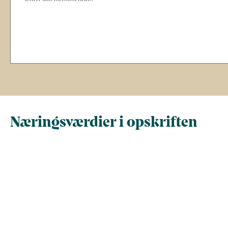
Næringsværdier i opskriften
Næringsindhold pr.
Næringsindhold 
100 g
person i opskrif
Total antal gram
100
73,3
Energi (kcal)
179,5
131,5