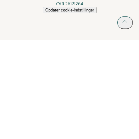
CVR 26121264
Opdater cookie-indstillinger