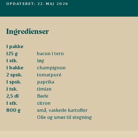
OPDATERET: 22. MAJ 2026
Ingredienser
1 pakke
125 g
bacon i tern
1 stk.
løg
1 bakke
champignon
2 spsk.
tomatpuré
1 spsk.
paprika
1 tsk.
timian
2,5 dl
fløde
1 stk.
citron
800 g
små, vaskede kartofler
Olie og smør til stegning