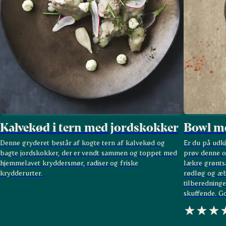
Kalvekød i tern med jordskokker
Bowl me
Denne gryderet består af kogte tern af kalvekød og
Er du på udk
bagte jordskokker, der er vendt sammen og toppet med
prøv denne op
hjemmelavet kryddersmør, radiser og friske
lækre grønts
krydderurter.
rødløg og æb
tilberedninge
skuffende. G