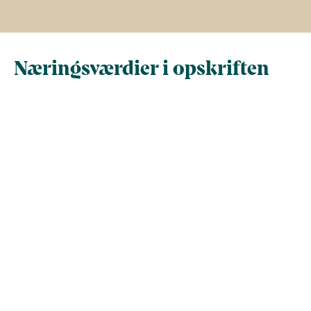
Næringsværdier i opskriften
Næringsindhold pr.
Næringsindhold 
100 g
person i opskrif
Total antal gram
100
491,8
Energi (kcal)
133
653,9
- Energi (kJ)
556,3
2.735,8
Fedt (g)
8,4
41,3
- heraf mættede
0
0