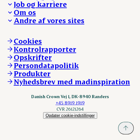
Job og karriere
Presse og nyheder
Fra jord til bord
Om os
Reklamationer
Hverdagen
Arbejd med os
Andre af vores sites
Whistleblower
Ansvarlighed og nøgletal
Ledige stillinger
Hvem er vi
Øvrige henvendelser
Mød Danish Crown
Brand og visuel identitet
Andelsejere - gris
Vi går forrest
Andelsejere - kreatur
Cookies
Vores resultater
Danishcrownprofessional.com
Kontrolrapporter
Vores lokationer
DAT-Schaub.com
Opskrifter
Kontakt
ESS-FOOD.com
Persondatapolitik
Fonden Dansk Gastronomi
KLS.se
Produkter
nordicspoor.com
Nyhedsbrev med madinspiration
Scanhide.dk
Sokolow.pl
Danish Crown Vej 1, DK-8940 Randers
+45 8919 1919
CVR 26121264
Opdater cookie-indstillinger