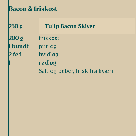
Bacon & friskost
250 g
Tulip Bacon Skiver
200 g
friskost
1 bundt
purløg
2 fed
hvidløg
1
rødløg
Salt og peber, frisk fra kværn