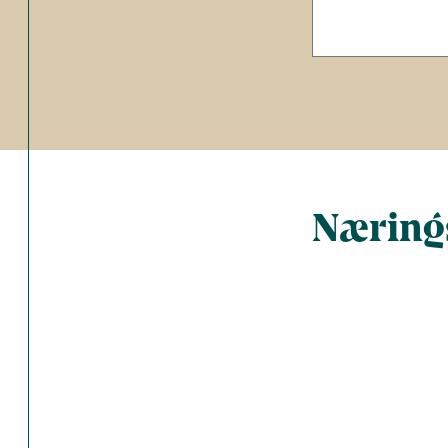
Nærings
Total antal 