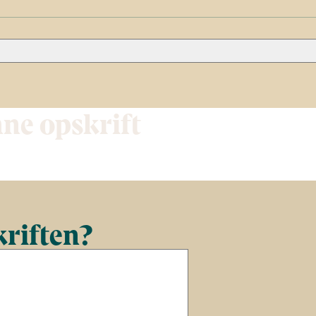
nne opskrift
kriften?