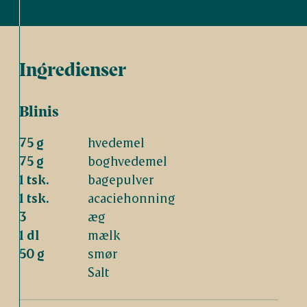
Ingredienser
Blinis
75 g
hvedemel
75 g
boghvedemel
1 tsk.
bagepulver
1 tsk.
acaciehonning
3
æg
1 dl
mælk
50 g
smør
Salt