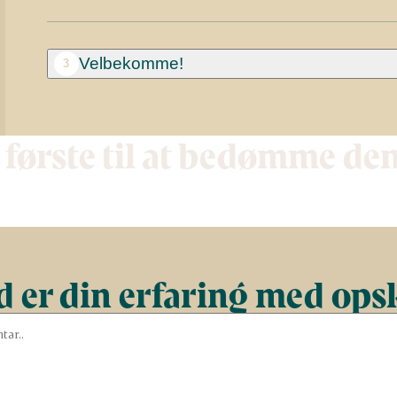
Velbekomme!
3
 første til at bedømme de
 er din erfaring med ops