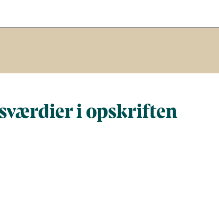
værdier i opskriften
Næringsindhold pr. 100 g
Næringsindh
gram
100
270