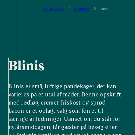
Danish Crown
Opskrifter
Blinis
Blinis
Blinis er små, luftige pandekager, der kan
varieres på et utal af måder. Denne opskrift
med rødløg, cremet friskost og sprød
bacon er et oplagt valg som forret til
særlige anledninger. Uanset om du står for
nytårsmiddagen, får gæster på besøg eller
vil forkæle familien med en let snack, giver