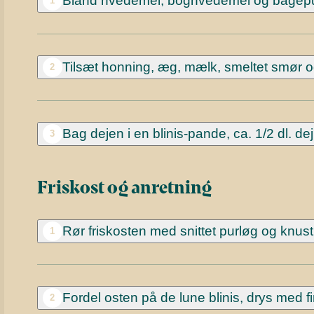
Bland hvedemel, boghvedemel og bagep
1
Tilsæt honning, æg, mælk, smeltet smør og 
2
Bag dejen i en blinis-pande, ca. 1/2 dl. dej 
3
Friskost og anretning
Rør friskosten med snittet purløg og knust
1
Fordel osten på de lune blinis, drys med 
2