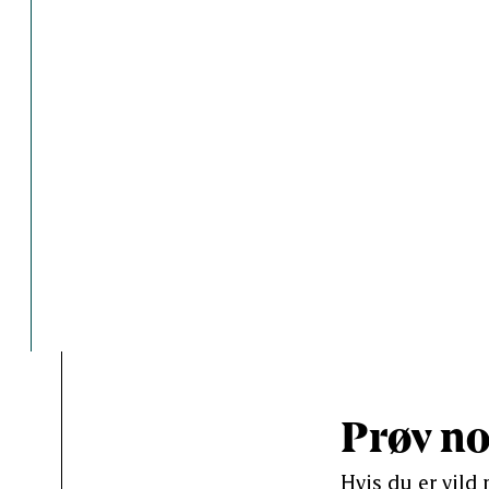
Salt (g)
Prøv no
Hvis du er vild