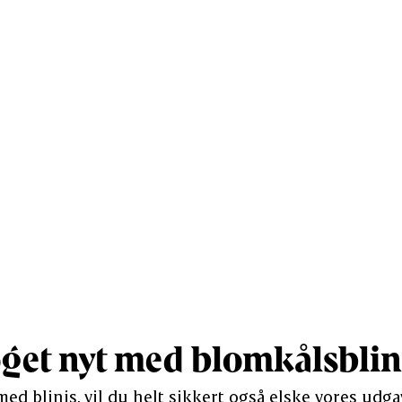
1,3
3,4
Vis mere
get nyt med blomkålsblin
 med blinis, vil du helt sikkert også elske vores udg