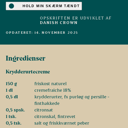
HOLD MIN SKÆRM TÆNDT
OPSKRIFTEN ER UDVIKLET AF
DANISH CROWN
OPDATERET: 14. NOVEMBER 2025
Ingredienser
Krydderurtecreme
150 g
friskost naturel
1 dl
cremefraiche 18%
0,5 dl
krydderurter, fx purløg og persille -
finthakkede
0,5 spsk.
citronsat
1 tsk.
citronskal, fintrevet
0,5 tsk.
salt og friskkværnet peber