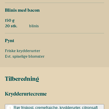
Blinis med bacon
150 g
20 stk.
blinis
Pynt
Friske krydderurter
Evt. spiselige blomster
Tilberedning
Krydderurtecreme
Rør friskost, cremefraiche, krydderurter, citronsaft
1