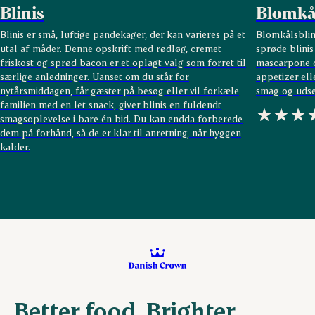
Blinis
Blomkål
Blinis er små, luftige pandekager, der kan varieres på et
Blomkålsblin
utal af måder. Denne opskrift med rødløg, cremet
sprøde blini
friskost og sprød bacon er et oplagt valg som forret til
mascarpone o
særlige anledninger. Uanset om du står for
appetizer ell
nytårsmiddagen, får gæster på besøg eller vil forkæle
smag og udse
familien med en let snack, giver blinis en fuldendt
smagsoplevelse i bare én bid. Du kan endda forberede
dem på forhånd, så de er klar til anretning, når hyggen
kalder.
Better food. Brighter