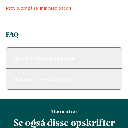
Prøv blomkålsblinis med bacon
FAQ
Hvad kan man putte på blinis?
Hvordan varmer man blinis?
Alternativer
Se også disse opskrifter