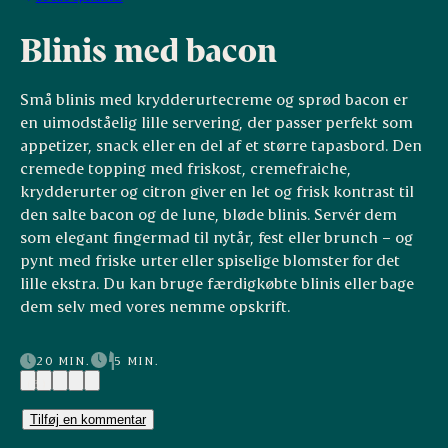
Blinis med bacon
Små blinis med krydderurtecreme og sprød bacon er
en uimodståelig lille servering, der passer perfekt som
appetizer, snack eller en del af et større tapasbord. Den
cremede topping med friskost, cremefraiche,
krydderurter og citron giver en let og frisk kontrast til
den salte bacon og de lune, bløde blinis. Servér dem
som elegant fingermad til nytår, fest eller brunch – og
pynt med friske urter eller spiselige blomster for det
lille ekstra. Du kan bruge færdigkøbte blinis eller bage
dem selv med vores nemme opskrift.
20 MIN.
5 MIN.
(3)
Tilføj en kommentar