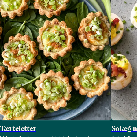
Tærteletter
Solæg 