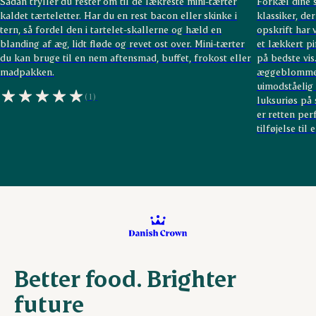
Sådan tryller du rester om til de lækreste mini-tærter
Forkæl dine 
kaldet tærteletter. Har du en rest bacon eller skinke i
klassiker, der
tern, så fordel den i tartelet-skallerne og hæld en
opskrift har 
blanding af æg, lidt fløde og revet ost over. Mini-tærter
et lækkert p
du kan bruge til en nem aftensmad, buffet, frokost eller
på bedste vi
madpakken.
æggeblomme o
uimodståelig
(1)
luksuriøs på 
er retten per
tilføjelse ti
Better food. Brighter
future