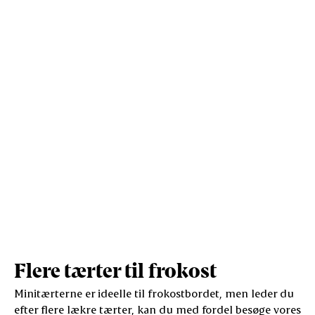
Protein (g)
6,5
14,1
Vis mere
Salt (g)
1
2,1
Flere tærter til frokost
Minitærterne er ideelle til frokostbordet, men leder du
efter flere lækre tærter, kan du med fordel besøge vores