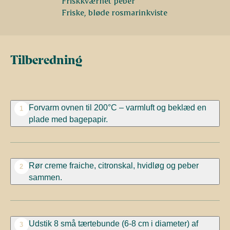
Friskkværnet peber
Friske, bløde rosmarinkviste
Tilberedning
Forvarm ovnen til 200°C – varmluft og beklæd en
1
plade med bagepapir.
Rør creme fraiche, citronskal, hvidløg og peber
2
sammen.
Udstik 8 små tærtebunde (6-8 cm i diameter) af
3