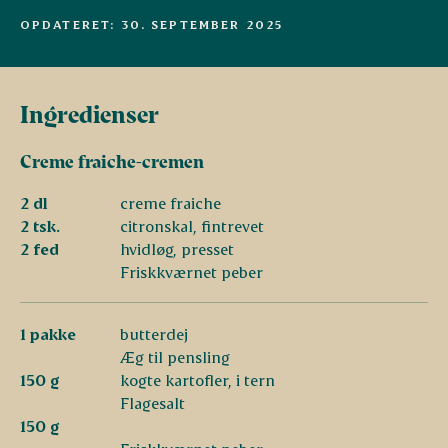
OPDATERET: 30. SEPTEMBER 2025
Ingredienser
Creme fraiche-cremen
2 dl
creme fraiche
2 tsk.
citronskal, fintrevet
2 fed
hvidløg, presset
Friskkværnet peber
1 pakke
butterdej
Æg til pensling
150 g
kogte kartofler, i tern
Flagesalt
150 g