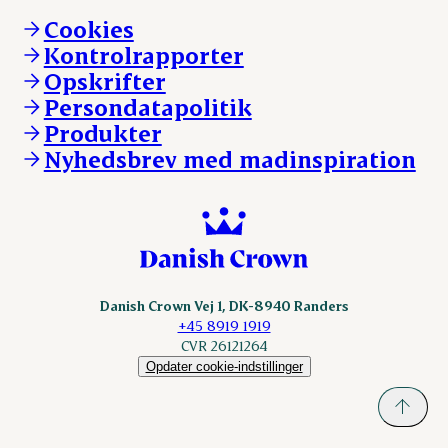
Andelsejere - gris
Vi går forrest
Andelsejere - kreatur
Cookies
Vores resultater
Danishcrownprofessional.com
Kontrolrapporter
Vores lokationer
DAT-Schaub.com
Opskrifter
Kontakt
ESS-FOOD.com
Persondatapolitik
Fonden Dansk Gastronomi
KLS.se
Produkter
nordicspoor.com
Nyhedsbrev med madinspiration
Scanhide.dk
Sokolow.pl
Danish Crown Vej 1, DK-8940 Randers
+45 8919 1919
CVR 26121264
Opdater cookie-indstillinger