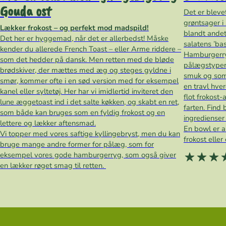
Gouda ost
Det er bleve
grøntsager i
Lækker frokost – og perfekt mod madspild!
blandt andet
Det her er hyggemad, når det er allerbedst! Måske
salatens ’ba
kender du allerede French Toast – eller Arme riddere –
Hamburgerry
som det hedder på dansk. Men retten med de bløde
pålægstyper 
brødskiver, der mættes med æg og steges gyldne i
smuk og som
smør, kommer ofte i en sød version med for eksempel
en travl hve
kanel eller syltetøj. Her har vi imidlertid inviteret den
flot frokost
lune æggetoast ind i det salte køkken, og skabt en ret,
farten. Find 
som både kan bruges som en fyldig frokost og en
ingredienser
lettere og lækker aftensmad.
En bowl er a
Vi topper med vores saftige kyllingebryst, men du kan
frokost elle
bruge mange andre former for pålæg, som for
eksempel vores gode
hamburgerryg, som også giver
en lækker røget smag til retten.