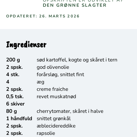
DEN GRØNNE SLAGTER
OPDATERET: 26. MARTS 2026
Ingredienser
200 g
sød kartoffel, kogte og skåret i tern
2 spsk.
god olivenolie
4 stk.
forårsløg, snittet fint
4
æg
2 spsk.
creme fraiche
0,5 tsk.
revet muskatnød
6 skiver
80 g
cherrytomater, skåret i halve
1 håndfuld
snittet grønkål
2 spsk.
æblecidereddike
2 spsk.
rapsolie