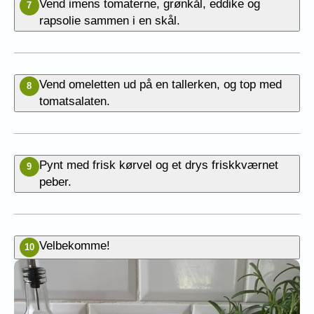
Vend imens tomaterne, grønkål, eddike og
7
rapsolie sammen i en skål.
Vend omeletten ud på en tallerken, og top med
8
tomatsalaten.
Pynt med frisk kørvel og et drys friskkværnet
9
peber.
Velbekomme!
10