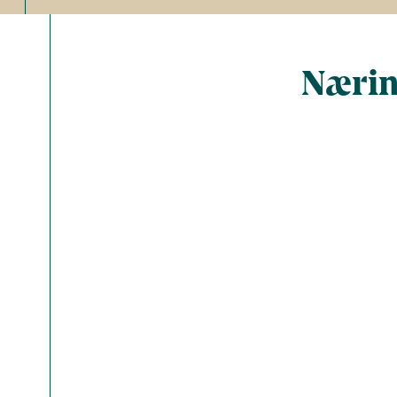
Nærin
Total ant
Energi (kc
Fedt (g)
Kulhydrat