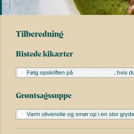
Tilberedning
Ristede kikærter
Følg opskriften på
ristede kikærter
, hvis d
1
Grøntsagssuppe
Varm olivenolie og smør op i en stor gryde
1