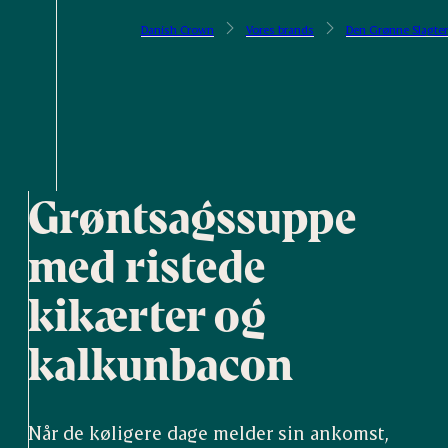
Danish Crown
Vores brands
Den Grønne Slagter
Grøntsagssuppe
med ristede
kikærter og
kalkunbacon
Når de køligere dage melder sin ankomst,