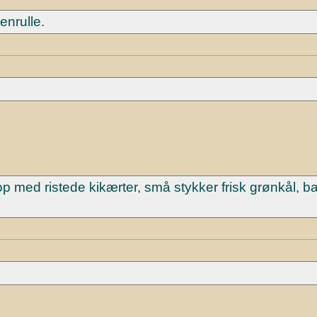
enrulle.
op med ristede kikærter, små stykker frisk grønkål, b