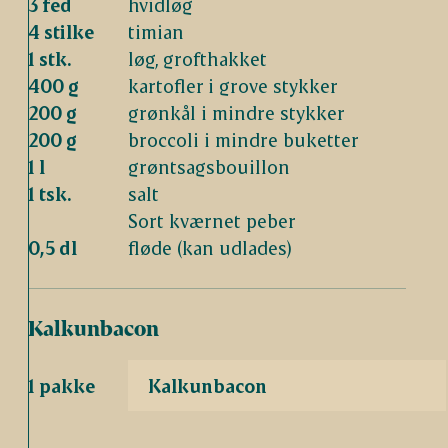
3 fed
hvidløg
4 stilke
timian
1 stk.
løg, grofthakket
400 g
kartofler i grove stykker
200 g
grønkål i mindre stykker
200 g
broccoli i mindre buketter
1 l
grøntsagsbouillon
1 tsk.
salt
Sort kværnet peber
0,5 dl
fløde (kan udlades)
Kalkunbacon
1 pakke
Kalkunbacon