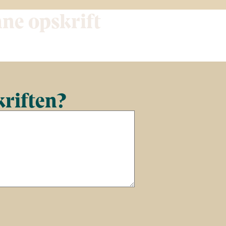
nne opskrift
kriften?