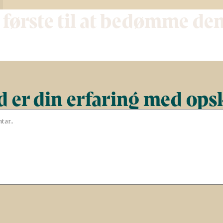
 første til at bedømme de
 er din erfaring med ops