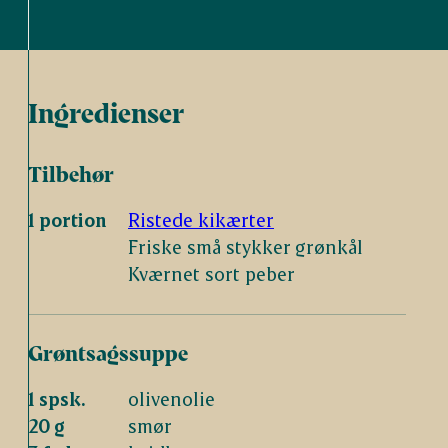
Ingredienser
Tilbehør
1 portion
Ristede kikærter
Friske små stykker grønkål
Kværnet sort peber
Grøntsagssuppe
1 spsk.
olivenolie
20 g
smør