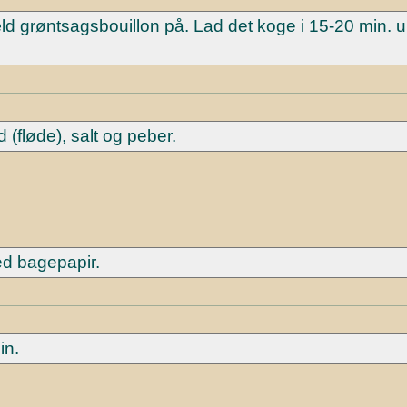
æld grøntsagsbouillon på. Lad det koge i 15-20 min. 
(fløde), salt og peber.
ed bagepapir.
in.