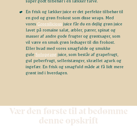
super godt tilbehør i en lækker farve.
En frisk og lækker juice er det perfekte tilbehør til
en god og grøn frokost som disse wraps. Med
vores
Greenilicious
juice får du en dejlig grøn juice
lavet på romaine salat, æbler, pærer, spinat og
masser af andre gode frugter og grøntsager, som
vil være en smuk grøn ledsager til din frokost.
Eller hvad med vores smagfulde og smukke
gule
Solopgang
juice, som består af grapefrugt,
gul peberfrugt, selleristænger, skrællet agurk og
ingefær. En frisk og smagfuld måde at få lidt mere
grønt ind i hverdagen.
Vær den første til at bedømme
denne opskrift