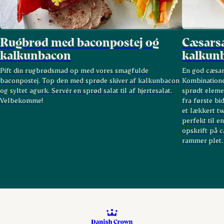
Rugbrød med baconpostej og
Cæsarsa
kalkunbacon
kalkun
Pift din rugbrødsmad op med vores smagfulde
En god cæsar
baconpostej. Top den med sprøde skiver af kalkunbacon
Kombinationen
og syltet agurk. Servér en sprød salat til af hjertesalat.
sprødt eleme
Velbekomme!
fra første bi
et lækkert tw
perfekt til e
opskrift på cæ
rammer plet.