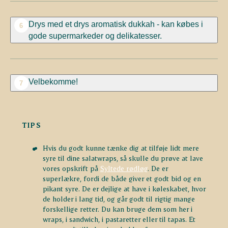
Drys med et drys aromatisk dukkah - kan købes i
6
gode supermarkeder og delikatesser.
Velbekomme!
7
TIPS
Hvis du godt kunne tænke dig at tilføje lidt mere
syre til dine salatwraps, så skulle du prøve at lave
vores opskrift på
Syltede rødløg
. De er
superlækre, fordi de både giver et godt bid og en
pikant syre. De er dejlige at have i køleskabet, hvor
de holder i lang tid, og går godt til rigtig mange
forskellige retter. Du kan bruge dem som her i
wraps, i sandwich, i pastaretter eller til tapas. Et