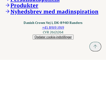
KLS.se
Produkter
nordicspoor.com
Nyhedsbrev med madinspiration
Scanhide.dk
Sokolow.pl
Danish Crown Vej 1, DK-8940 Randers
+45 8919 1919
CVR 26121264
Opdater cookie-indstillinger