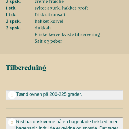
2 spsk.
creme fraiche
1 stk.
syltet agurk, hakket groft
1 tsk.
frisk citronsaft
2 spsk.
hakket kørvel
2 spsk.
dukkah
Friske kørvelkviste til servering
Salt og peber
Tilberedning
Tænd ovnen på 200-225 grader.
1
Rist
baconskiverne
på en bageplade beklædt med
2
bagepapir, indtil de er gyldne og sprøde. Det tager