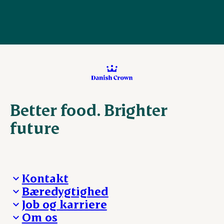
Better food. Brighter
future
Kontakt
Bæredygtighed
Besøg Danish Crown
Job og karriere
Presse og nyheder
Fra jord til bord
Om os
Reklamationer
Hverdagen
Arbejd med os