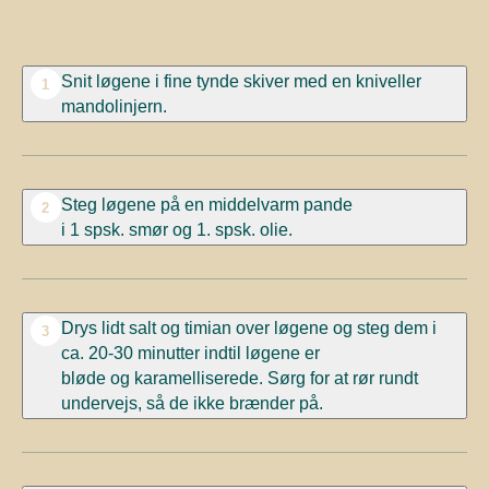
Snit
løgene
i fine tynde skiver med en kniveller
1
mandolinjern.
Steg
løgene
på en middelvarm pande
2
i
1
spsk.
smør og
1. spsk.
olie.
Drys lidt salt
og timian
over løgene og steg dem i
3
ca. 20-30 minutter indtil løgene er
bløde
og
karamelliserede.
Sørg for at rør rundt
undervejs, så de ikke brænder på.