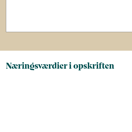
Næringsværdier i opskriften
Næringsindhold pr.
Næringsindhold 
100 g
person i opskrif
Total antal gram
100
152
Energi (kcal)
210
319