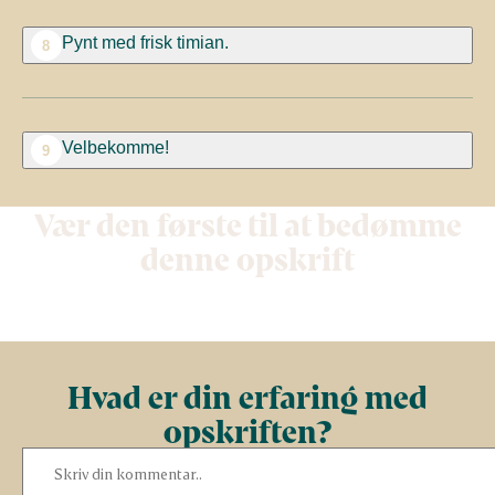
Pynt med frisk timian.
8
Velbekomme!
9
Vær den første til at bedømme
denne opskrift
Hvad er din erfaring med
opskriften?