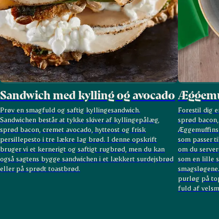
Sandwich med kylling og avocado
Æggemuf
Prøv en smagfuld og saftig kyllingesandwich.
Forestil dig 
Sandwichen består at tykke skiver af kyllingepålæg,
sprød bacon,
sprød bacon, cremet avocado, hytteost og frisk
Æggemuffins 
persillepesto i tre lækre lag brød. I denne opskrift
som passer ti
bruger vi et kernerigt og saftigt rugbrød, men du kan
om du server
også sagtens bygge sandwichen i et lækkert surdejsbrød
som en lille s
eller på sprødt toastbrød.
smagsløgene.
purløg på to
fuld af vels