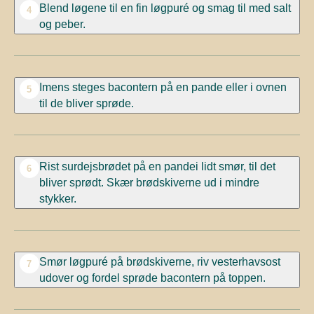
Blend løgene til en fin løgpuré og smag til med salt
4
og peber.
Imens steges bacontern
på en pande eller i ovnen
5
til de
bliver sprøde.
Rist surdejsbrødet på en pandei lidt smør, til
det
6
bliver sprødt.
Skær
brødskiverne ud i
mindre
stykker.
Smør
løgpuré på brødskiverne, riv
vesterhavsost
7
udover og fordel sprøde bacontern på
toppen.