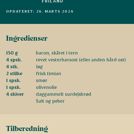
FRILAND
OPDATERET: 26. MARTS 2026
Ingredienser
150 g
bacon, skåret i tern
4 spsk.
revet vesterhavsost (eller anden hård ost)
4 stk.
løg
2 stilke
frisk timian
1 spsk.
smør
1 spsk.
olivenolie
4 skiver
daggammelt surdejsbrød
Salt og peber
Tilberedning