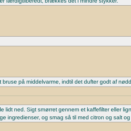
n er færdigtilberedt, brækkes det i mindre stykker.
 bruse på middelvarme, indtil det dufter godt af nødd
e lidt ned. Sigt smørret gennem et kaffefilter eller li
ge ingredienser, og smag så til med citron og salt og