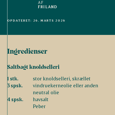
AF
FRILAND
OPDATERET: 26. MARTS 2026
Ingredienser
Saltbagt knoldselleri
1 stk.
stor knoldselleri, skrællet
3 spsk.
vindruekerneolie eller anden
neutral olie
4 spsk.
havsalt
Peber