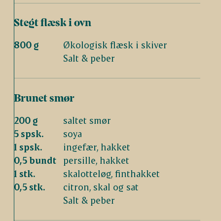
Stegt flæsk i ovn
800 g
Økologisk flæsk i skiver
Salt & peber
Brunet smør
200 g
saltet smør
5 spsk.
soya
1 spsk.
ingefær, hakket
0,5 bundt
persille, hakket
1 stk.
skalotteløg, finthakket
0,5 stk.
citron, skal og sat
Salt & peber