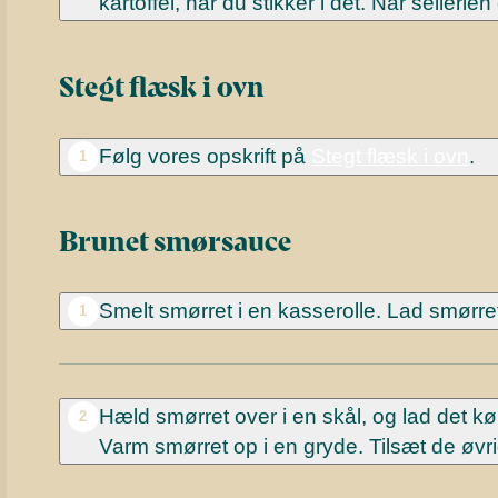
kartoffel, når du stikker i det. Når sellerie
Stegt flæsk i ovn
Følg vores opskrift på
Stegt flæsk i ovn
.
1
Brunet smørsauce
Smelt smørret i en kasserolle. Lad smørret
1
Hæld smørret over i en skål, og lad det køl
2
Varm smørret op i en gryde. Tilsæt de øvri