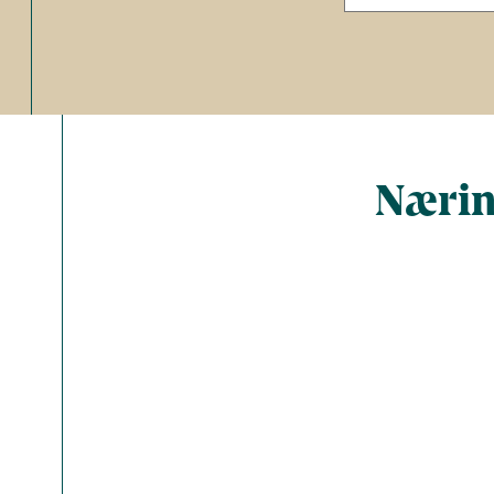
Nærin
Total ant
Energi (kc