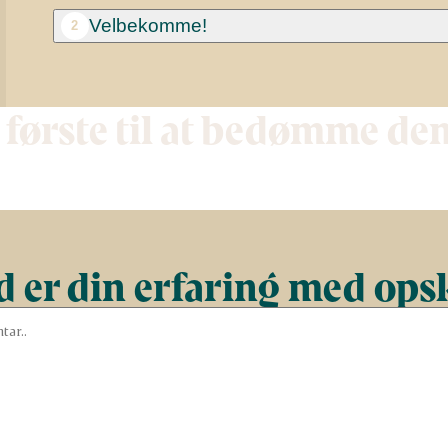
Velbekomme!
2
 første til at bedømme de
 er din erfaring med ops