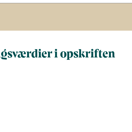
gsværdier i opskriften
Næringsindhold pr. 100 g
Næringsindho
al gram
100
659
al)
171
1131