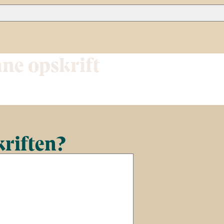
nne opskrift
kriften?