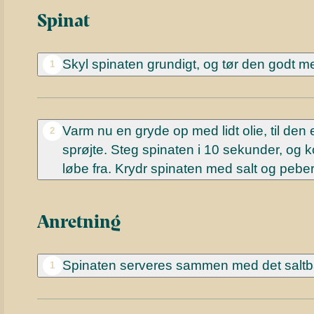
Spinat
Skyl spinaten grundigt, og tør den godt me
1
Varm nu en gryde op med lidt olie, til den
2
sprøjte. Steg spinaten i 10 sekunder, og 
løbe fra. Krydr spinaten med salt og peber
Anretning
Spinaten serveres sammen med det saltbagt
1