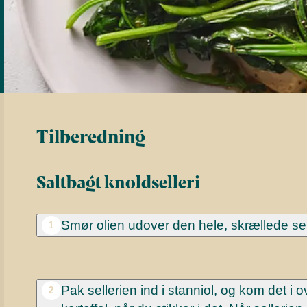
Tilberedning
Saltbagt knoldselleri
Smør olien udover den hele, skrællede sel
1
Pak sellerien ind i stanniol, og kom det i
2