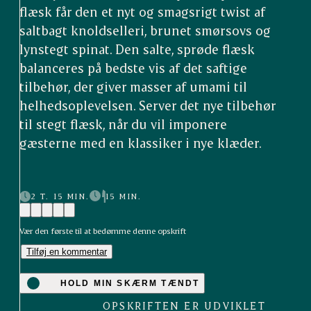
flæsk får den et nyt og smagsrigt twist af
saltbagt knoldselleri, brunet smørsovs og
lynstegt spinat. Den salte, sprøde flæsk
balanceres på bedste vis af det saftige
tilbehør, der giver masser af umami til
helhedsoplevelsen. Server det nye tilbehør
til stegt flæsk, når du vil imponere
gæsterne med en klassiker i nye klæder.
2 T. 15 MIN.
15 MIN.
Vær den første til at bedømme denne opskrift
Tilføj en kommentar
HOLD MIN SKÆRM TÆNDT
OPSKRIFTEN ER UDVIKLET