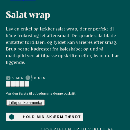
Salat wrap
Lav en enkel og lækker salat wrap, der er perfekt til
både frokost og let aftensmad. De sprøde salatblade
erstatter tortillaen, og fyldet kan varieres efter smag.
Brug gerne kødrester fra køleskabet og undgå
madspild ved at tilpasse opskriften efter, hvad du har
liggende.
15 MIN.
10 MIN.
Vær den første til at bedømme denne opskrift
Tilføj en kommentar
HOLD MIN SKÆRM TÆNDT
OPSKRIFTEN ER UDVIKLET AF