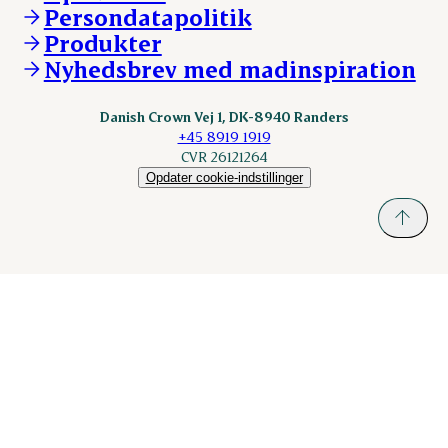
Persondatapolitik
Fonden Dansk Gastronomi
KLS.se
Produkter
nordicspoor.com
Nyhedsbrev med madinspiration
Scanhide.dk
Sokolow.pl
Danish Crown Vej 1, DK-8940 Randers
+45 8919 1919
CVR 26121264
Opdater cookie-indstillinger