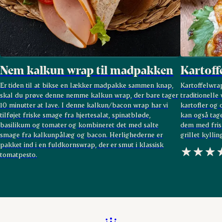
Nem kalkun wrap til madpakken
Kartoff
Er tiden til at bikse en lækker madpakke sammen knap,
Kartoffelwrap
skal du prøve denne nemme kalkun wrap, der bare tager
traditionelle
10 minutter at lave. I denne kalkun/bacon wrap har vi
kartofler og 
tilføjet friske smage fra hjertesalat, spinatbløde,
kan også tag
basilikum og tomater og kombineret det med salte
dem med fris
smage fra kalkunpålæg og bacon. Herlighederne er
grillet kylli
pakket ind i en fuldkornswrap, der er smut i klassisk
tomatpesto.