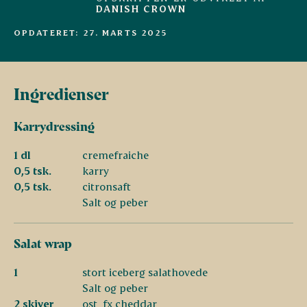
DANISH CROWN
OPDATERET: 27. MARTS 2025
Ingredienser
Karrydressing
1 dl
cremefraiche
0,5 tsk.
karry
0,5 tsk.
citronsaft
Salt og peber
Salat wrap
1
stort iceberg salathovede
Salt og peber
2 skiver
ost, fx cheddar