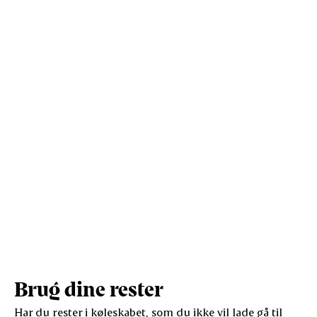
Kostfibre (g)
1
5,9
Protein (g)
7,2
42,1
Vis mere
Salt (g)
0,9
5,5
Brug dine rester
Har du rester i køleskabet, som du ikke vil lade gå til