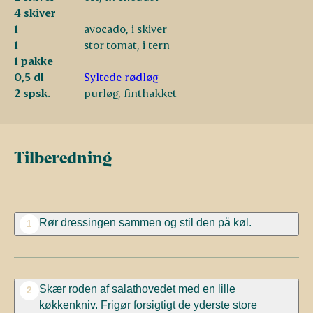
4 skiver
1
avocado, i skiver
1
stor tomat, i tern
1 pakke
0,5 dl
Syltede rødløg
2 spsk.
purløg, finthakket
Tilberedning
Rør dressingen sammen og stil den på køl.
1
Skær roden af salathovedet med en lille
2
køkkenkniv. Frigør forsigtigt de yderste store