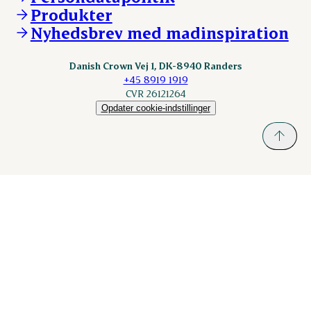
KLS.se
Produkter
nordicspoor.com
Nyhedsbrev med madinspiration
Scanhide.dk
Sokolow.pl
Danish Crown Vej 1, DK-8940 Randers
+45 8919 1919
CVR 26121264
Opdater cookie-indstillinger