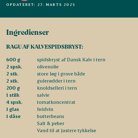
OPDATERET: 27. MARTS 2025
Ingredienser
RAGU AF KALVESPIDSBRYST:
600 g
spidsbryst af Dansk Kalv i tern
2 spsk.
olivenolie
2 stk.
store løg i grove både
2 stk.
gulerødder i tern
200 g
knoldselleri i tern
1 stilk
salvie
4 spsk.
tomatkoncentrat
1 glas
hvidvin
1 dåse
butterbeans
Salt & peber
Vand til at justere tykkelse