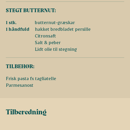
STEGT BUTTERNUT:
1 stk.
butternut-græskar
1 håndfuld
hakket bredbladet persille
Citronsaft
Salt & peber
Lidt olie til stegning
TILBEHØR:
Frisk pasta fx tagliatelle
Parmesanost
Tilberedning