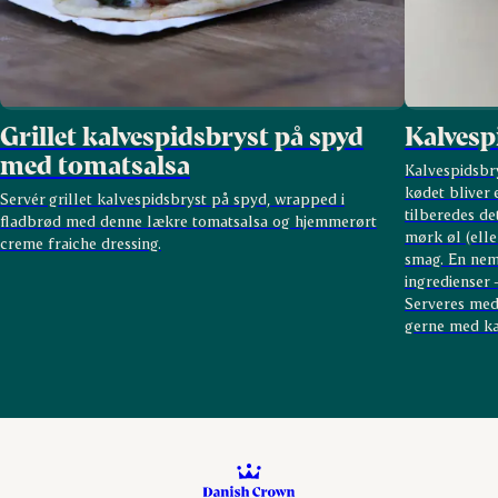
Grillet kalvespidsbryst på spyd
Kalvesp
med tomatsalsa
Kalvespidsbry
kødet bliver
Servér grillet kalvespidsbryst på spyd, wrapped i
tilberedes d
fladbrød med denne lækre tomatsalsa og hjemmerørt
mørk øl (elle
creme fraiche dressing.
smag. En nem
ingredienser –
Serveres med
gerne med kar