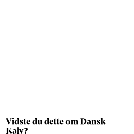
Kostfibre (g)
1,4
12,1
Protein (g)
4,5
38,5
Vis mere
Salt (g)
0,1
1
Vidste du dette om Dansk
Kalv?