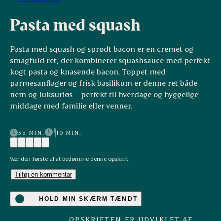
Pasta med squash
Pasta med squash og sprødt bacon er en cremet og
smagfuld ret, der kombinerer squashsauce med perfekt
kogt pasta og knasende bacon. Toppet med
parmesanflager og frisk basilikum er denne ret både
nem og luksuriøs – perfekt til hverdage og hyggelige
middage med familie eller venner.
35 MIN.
10 MIN.
Vær den første til at bedømme denne opskrift
Tilføj en kommentar
HOLD MIN SKÆRM TÆNDT
OPSKRIFTEN ER UDVIKLET AF