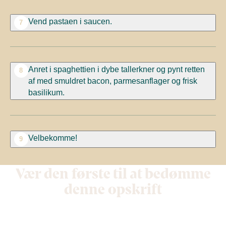
Vend pastaen i saucen.
7
Anret i spaghettien i dybe tallerkner og pynt retten
8
af med smuldret bacon, parmesanflager og frisk
basilikum.
Velbekomme!
9
Vær den første til at bedømme
denne opskrift