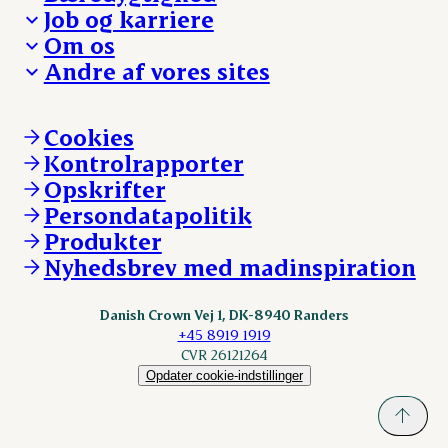
Besøg Danish Crown
Job og karriere
Presse og nyheder
Fra jord til bord
Om os
Reklamationer
Hverdagen
Arbejd med os
Andre af vores sites
Whistleblower
Ansvarlighed og nøgletal
Ledige stillinger
Hvem er vi
Øvrige henvendelser
Mød Danish Crown
Brand og visuel identitet
Andelsejere - gris
Vi går forrest
Andelsejere - kreatur
Cookies
Vores resultater
Danishcrownprofessional.com
Kontrolrapporter
Vores lokationer
DAT-Schaub.com
Opskrifter
Kontakt
ESS-FOOD.com
Persondatapolitik
Fonden Dansk Gastronomi
KLS.se
Produkter
nordicspoor.com
Nyhedsbrev med madinspiration
Scanhide.dk
Sokolow.pl
Danish Crown Vej 1, DK-8940 Randers
+45 8919 1919
CVR 26121264
Opdater cookie-indstillinger