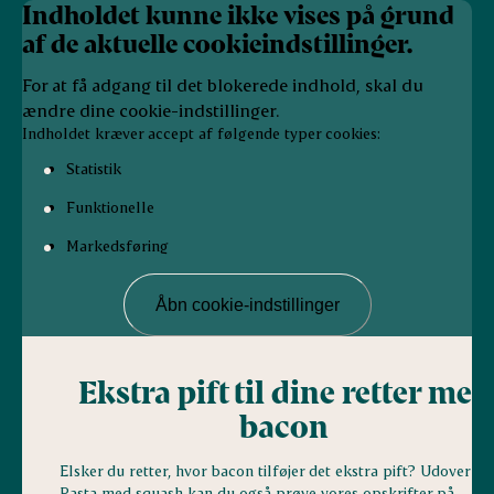
Indholdet kunne ikke vises på grund
af de aktuelle cookieindstillinger.
For at få adgang til det blokerede indhold, skal du
ændre dine cookie-indstillinger.
Indholdet kræver accept af følgende typer cookies:
Statistik
Funktionelle
Markedsføring
Åbn cookie-indstillinger
Ekstra pift til dine retter med
bacon
Elsker du retter, hvor bacon tilføjer det ekstra pift? Udover
Pasta med squash kan du også prøve vores opskrifter på