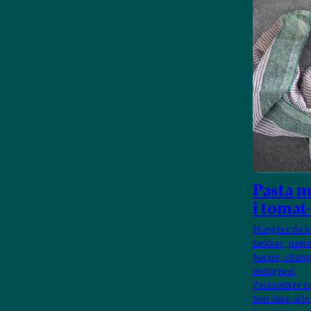
Pasta 
i tomat
Mangler du in
lækker, pasta
bacon, champ
mulighed.
Pastaretter e
hvis ikke all