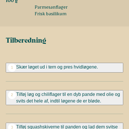
100 g
Parmesanflager
Frisk basilikum
Tilberedning
Skær løget ud i tern og pres hvidløgene.
1
Tilføj løg og chiliflager til en dyb pande med olie og
2
svits det hele af, indtil løgene de er bløde.
Tilføj squashskiverne til panden og lad dem svitse
3