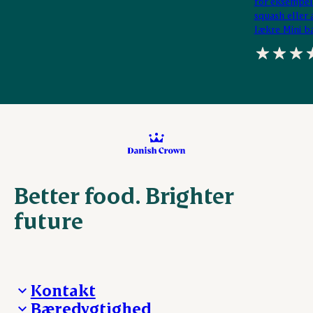
for eksempel
squash eller 
lækre
Mini b
Better food. Brighter
future
Kontakt
Bæredygtighed