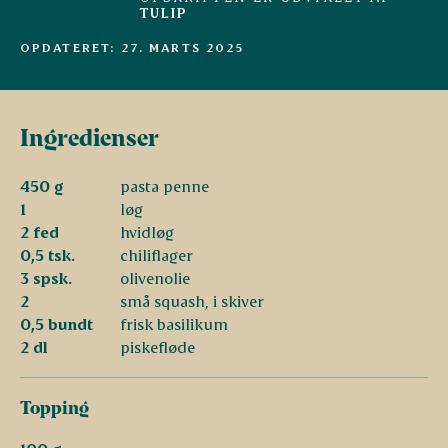
TULIP
OPDATERET: 27. MARTS 2025
Ingredienser
450 g
pasta penne
1
løg
2 fed
hvidløg
0,5 tsk.
chiliflager
3 spsk.
olivenolie
2
små squash, i skiver
0,5 bundt
frisk basilikum
2 dl
piskefløde
Topping