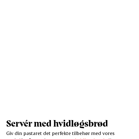
Kostfibre (g)
1,5
4,6
Protein (g)
7
21,7
Vis mere
Salt (g)
0,2
0,8
Servér med hvidløgsbrød
Giv din pastaret det perfekte tilbehør med vores