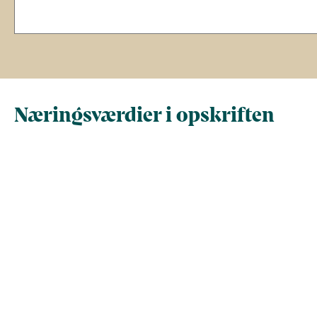
Næringsværdier i opskriften
Næringsindhold pr.
Næringsindhold 
100 g
person i opskrif
Total antal gram
100
378
Energi (kcal)
176
664
Fedt (g)
7.9
30