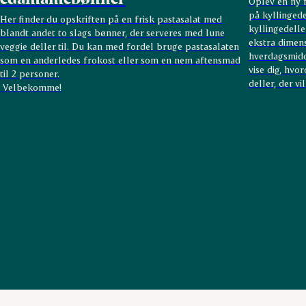
Oplev en ny f
på kyllingede
Her finder du opskriften på en frisk pastasalat med
kyllingedelle
blandt andet to slags bønner, der serveres med lune
ekstra dimens
veggie deller til. Du kan med fordel bruge pastasalaten
hverdagsmidd
som en anderledes frokost eller som en nem aftensmad
vise dig, hvo
til 2 personer.
deller, der vi
Velbekomme!