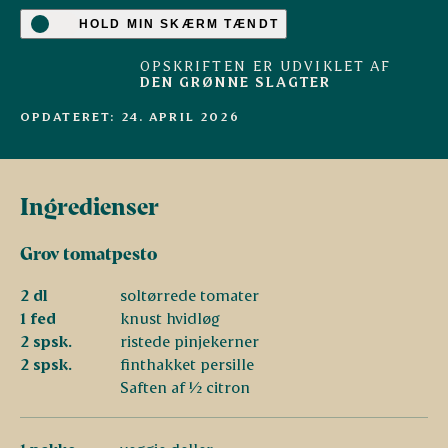
HOLD MIN SKÆRM TÆNDT
OPSKRIFTEN ER UDVIKLET AF
DEN GRØNNE SLAGTER
OPDATERET: 24. APRIL 2026
Ingredienser
Grov tomatpesto
2 dl
soltørrede tomater
1 fed
knust hvidløg
2 spsk.
ristede pinjekerner
2 spsk.
finthakket persille
Saften af ½ citron