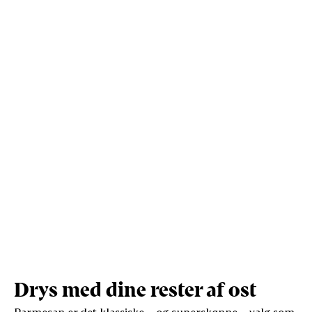
Kulhydrater (g)
19
70
Vis mere
Protein (g)
9.5
36
Drys med dine rester af ost
Parmesan er det klassiske – og superskønne – valg som