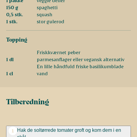
1 pakke
veggie deller
150 g
spaghetti
0,5 stk.
squash
1 stk.
stor gulerod
Topping
Friskkværnet peber
1 dl
parmesanflager eller vegansk alternativ
En lille håndfuld friske basilikumblade
1 cl
vand
Tilberedning
Hak de soltørrede tomater groft og kom dem i en
1