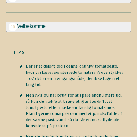
Velbekomme!
10
TIPS
Der er et dejligt bid i denne ’chunky’ tomatpesto,
hvor vi skærer semitørrede tomater i grove stykker
– og det er en fremgangsmåde, der ikke tager ret
lang tid.
Men hvis du har brug for at spare endnu mere tid,
så kan du vælge at bruge et glas færdiglavet
tomatpesto eller måske en færdig tomatsauce.
Bland gerne tomatpestoen med et par skefulde af
det varme pastavand, så du får en mere flydende
konsistens på pestoen.
Hvis du bruger tomatsauce på glas, kan du lune