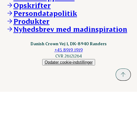
Opskrifter
Kontakt
ESS-FOOD.com
Persondatapolitik
Fonden Dansk Gastronomi
KLS.se
Produkter
nordicspoor.com
Nyhedsbrev med madinspiration
Scanhide.dk
Sokolow.pl
Danish Crown Vej 1, DK-8940 Randers
+45 8919 1919
CVR 26121264
Opdater cookie-indstillinger